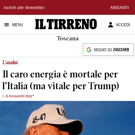
Il
Iscriviti alle Newsletter
ABBONATI
Tirreno
MENU
ACCEDI
Toscana
SEGUICI SU
DISCOVER
L'analisi
Il caro energia è mortale per
l’Italia (ma vitale per Trump)
di Alessandro Volpi*