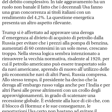
del debito complessivo. In tale aggravamento ha un
ruolo non banale il fatto che i decennali Usa fanno
una gran concorrenza ai titoli italiani con un
rendimento del 4,2%. La questione energetica
presenta un altro aspetto rilevante.
Trump si è affrettato ad approvare una deroga
d'emergenza al divieto di acquisto di petrolio dalla
Russia per evitare che i prezzi alla pompa di benzina,
aumentati di 60 centesimi in un solo mese, crescano
troppo. Nella stessa logica sembra intenzionato a
rimuovere la vecchia normativa, risalente al 1920, per
cui il petrolio americano può essere trasportato solo
da navi americane, aprendo di nuovo all'utilizzo delle
più economiche navi di altri Paesi, Russia compresa.
Allo stesso tempo, il presidente ha deciso che la
deroga all'embargo russo valga anche per l'India e per
altri Paesi alle prese altrimenti con un crollo degli
approvvigionamenti, in grado di scatenare una
recessione globale. È evidente alla luce di ciò che, con
il blocco di Hormuz e le sue conseguenze, le
esportazioni Usa certo non bastano ad evitare il