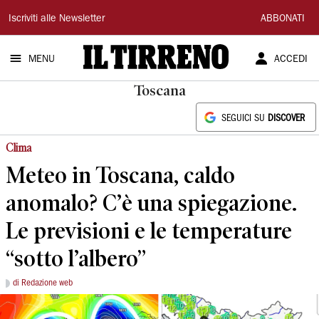
Il
Iscriviti alle Newsletter
ABBONATI
Tirreno
MENU
ACCEDI
Toscana
SEGUICI SU
DISCOVER
Clima
Meteo in Toscana, caldo
anomalo? C’è una spiegazione.
Le previsioni e le temperature
“sotto l’albero”
di Redazione web