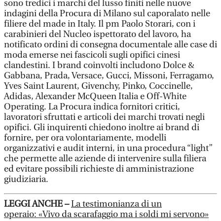
sono tredici i marchi del lusso finiti nelle nuove
indagini della Procura di Milano sul caporalato nelle
filiere del made in Italy. Il pm Paolo Storari, con i
carabinieri del Nucleo ispettorato del lavoro, ha
notificato ordini di consegna documentale alle case di
moda emerse nei fascicoli sugli opifici cinesi
clandestini. I brand coinvolti includono Dolce &
Gabbana, Prada, Versace, Gucci, Missoni, Ferragamo,
Yves Saint Laurent, Givenchy, Pinko, Coccinelle,
Adidas, Alexander McQueen Italia e Off-White
Operating. La Procura indica fornitori critici,
lavoratori sfruttati e articoli dei marchi trovati negli
opifici. Gli inquirenti chiedono inoltre ai brand di
fornire, per ora volontariamente, modelli
organizzativi e audit interni, in una procedura “light”
che permette alle aziende di intervenire sulla filiera
ed evitare possibili richieste di amministrazione
giudiziaria.
LEGGI ANCHE –
La testimonianza di un
operaio: «Vivo da scarafaggio ma i soldi mi servono»