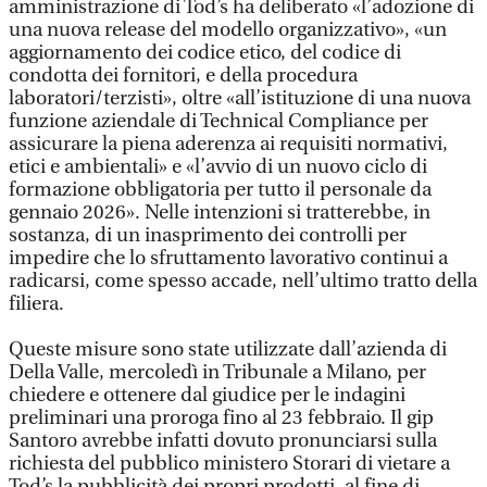
amministrazione di Tod’s ha deliberato «l’adozione di
una nuova release del modello organizzativo», «un
aggiornamento dei codice etico, del codice di
condotta dei fornitori, e della procedura
laboratori/terzisti», oltre «all’istituzione di una nuova
funzione aziendale di Technical Compliance per
assicurare la piena aderenza ai requisiti normativi,
etici e ambientali» e «l’avvio di un nuovo ciclo di
formazione obbligatoria per tutto il personale da
gennaio 2026». Nelle intenzioni si tratterebbe, in
sostanza, di un inasprimento dei controlli per
impedire che lo sfruttamento lavorativo continui a
radicarsi, come spesso accade, nell’ultimo tratto della
filiera.
Queste misure sono state utilizzate dall’azienda di
Della Valle, mercoledì in Tribunale a Milano, per
chiedere e ottenere dal giudice per le indagini
preliminari una proroga fino al 23 febbraio. Il gip
Santoro avrebbe infatti dovuto pronunciarsi sulla
richiesta del pubblico ministero Storari di vietare a
Tod’s la pubblicità dei propri prodotti, al fine di