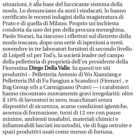
situazioni, è alla base del luccicante sistema della
moda. Lo denunciano da anni i sindacati, lo hanno
certificato le recenti indagini della magistratura di
Prato e di quella di Milano. Proprio un’inchiesta
condotta da uno dei pm della procura meneghina,
Paolo Storari, ha riacceso i riflettori sul distretto della
moda toscano, dopo una serie di ispezioni a metà
novembre in tre laboratori fornitori di secondo livello
di Loipell srl per Tod’s, la società leader nel campo
della pelletteria di proprietà dell’ex presidente della
Fiorentina
Diego Della Valle
. In questi tre siti
produttivi – Pelletteria Antonio di Wu Xianxiang e
Pelletteria JM di Fu Fangjun a Scandicci (Firenze) , e
Bag Group srls a Carmignano (Prato) — i carabinieri
hanno riscontrato nuovamente gravi irregolarità: oltre
il 10% di lavoratori in nero, macchinari senza
dispositivi di sicurezza, scarse condizioni igieniche,
assenza di formazione, turni di 12 ore con pause
minime, ambienti insalubri, materiali chimici e
infiammabili lasciati incustoditi, vie di fuga ostruite e
spazi produttivi usati come mense di fortuna.