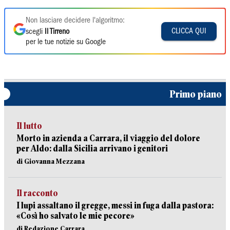
Non lasciare decidere l'algoritmo:
CLICCA QUI
scegli
Il Tirreno
per le tue notizie su Google
Primo piano
Il lutto
Morto in azienda a Carrara, il viaggio del dolore
per Aldo: dalla Sicilia arrivano i genitori
di Giovanna Mezzana
Il racconto
I lupi assaltano il gregge, messi in fuga dalla pastora:
«Così ho salvato le mie pecore»
di Redazione Carrara