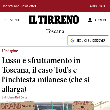
Il
Iscriviti alle Newsletter
ABBONATI
Tirreno
MENU
ACCEDI
Toscana
SEGUICI SU
DISCOVER
L'indagine
Lusso e sfruttamento in
Toscana, il caso Tod’s e
l’inchiesta milanese (che si
allarga)
di Libero Red Dolce