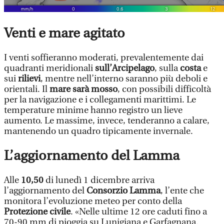
Venti e mare agitato
I venti soffieranno moderati, prevalentemente dai
quadranti meridionali
sull’Arcipelago
, sulla
costa
e
sui
rilievi
, mentre nell’interno saranno più deboli e
orientali. Il
mare sarà mosso
, con possibili difficoltà
per la navigazione e i collegamenti marittimi. Le
temperature minime hanno registro un lieve
aumento. Le massime, invece, tenderanno a calare,
mantenendo un quadro tipicamente invernale.
L’aggiornamento del Lamma
Alle
10,50
di lunedì 1 dicembre arriva
l’aggiornamento del
Consorzio
Lamma
, l’ente che
monitora l’evoluzione meteo per conto della
Protezione civile
. «Nelle ultime 12 ore caduti fino a
70-90 mm di pioggia su Lunigiana e Garfagnana.