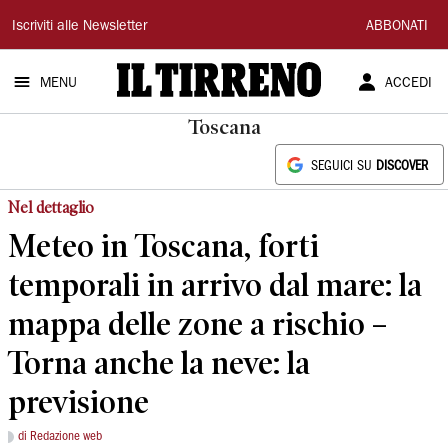
Il
Iscriviti alle Newsletter
ABBONATI
Tirreno
MENU
ACCEDI
Toscana
SEGUICI SU
DISCOVER
Nel dettaglio
Meteo in Toscana, forti
temporali in arrivo dal mare: la
mappa delle zone a rischio –
Torna anche la neve: la
previsione
di Redazione web