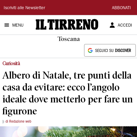
Il
Iscriviti alle Newsletter
ABBONATI
Tirreno
MENU
ACCEDI
Toscana
SEGUICI SU
DISCOVER
Curiosità
Albero di Natale, tre punti della
casa da evitare: ecco l’angolo
ideale dove metterlo per fare un
figurone
di Redazione web