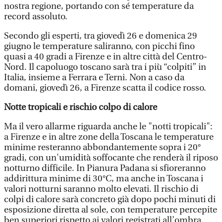
nostra regione, portando con sé temperature da
record assoluto.
Secondo gli esperti, tra giovedì 26 e domenica 29
giugno le temperature saliranno, con picchi fino
quasi a 40 gradi a Firenze e in altre città del Centro-
Nord. Il capoluogo toscano sarà tra i più “colpiti” in
Italia, insieme a Ferrara e Terni. Non a caso da
domani, giovedì 26, a Firenze scatta il codice rosso.
Notte tropicali e rischio colpo di calore
Ma il vero allarme riguarda anche le "notti tropicali":
a Firenze e in altre zone della Toscana le temperature
minime resteranno abbondantemente sopra i 20°
gradi, con un'umidità soffocante che renderà il riposo
notturno difficile. In Pianura Padana si sfioreranno
addirittura minime di 30°C, ma anche in Toscana i
valori notturni saranno molto elevati. Il rischio di
colpi di calore sarà concreto già dopo pochi minuti di
esposizione diretta al sole, con temperature percepite
ben superiori rispetto ai valori registrati all’ombra.