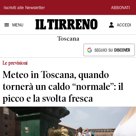
Il
Iscriviti alle Newsletter
ABBONATI
Tirreno
MENU
ACCEDI
Toscana
SEGUICI SU
DISCOVER
Le previsioni
Meteo in Toscana, quando
tornerà un caldo “normale”: il
picco e la svolta fresca