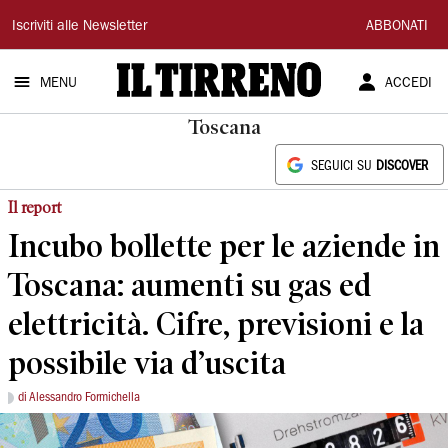
Il
Iscriviti alle Newsletter
ABBONATI
Tirreno
MENU
ACCEDI
Toscana
SEGUICI SU
DISCOVER
Il report
Incubo bollette per le aziende in
Toscana: aumenti su gas ed
elettricità. Cifre, previsioni e la
possibile via d’uscita
di Alessandro Formichella