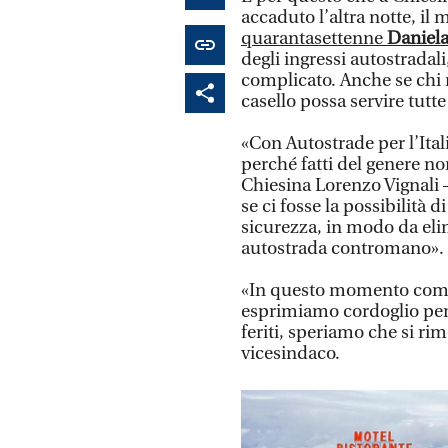
accaduto l’altra notte, i
quarantasettenne
Daniela
degli ingressi autostradal
complicato. Anche se chi 
casello possa servire tutte
«Con Autostrade per l’Ita
perché fatti del genere no
Chiesina Lorenzo Vignali
se ci fosse la possibilità 
sicurezza, in modo da elim
autostrada contromano».
«In questo momento co
esprimiamo cordoglio per l
feriti, speriamo che si rim
vicesindaco.