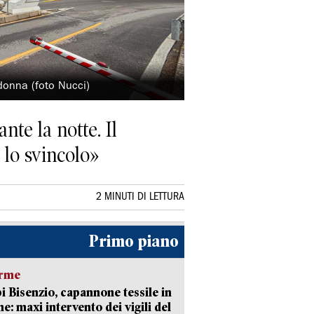
 donna (foto Nucci)
nte la notte. Il
 lo svincolo»
2 MINUTI DI LETTURA
Primo piano
arme
 Bisenzio, capannone tessile in
e: maxi intervento dei vigili del