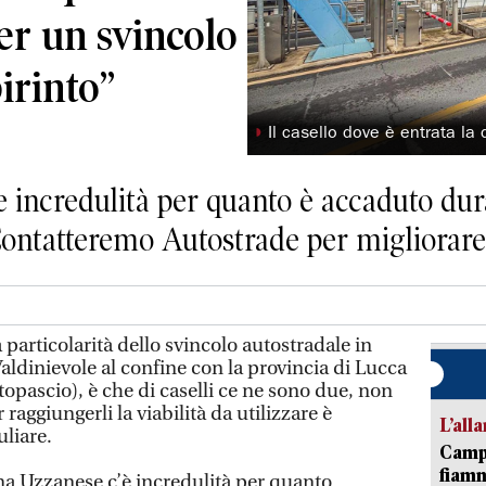
er un svincolo
irinto”
◗
Il casello dove è entrata la
e incredulità per quanto è accaduto dura
Contatteremo Autostrade per migliorare
rticolarità dello svincolo autostradale in
aldinievole al confine con la provincia di Lucca
ltopascio), è che di caselli ce ne sono due, non
r raggiungerli la viabilità da utilizzare è
L’all
uliare.
Campi
fiamm
na Uzzanese c’è incredulità per quanto