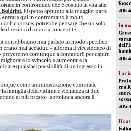
fuoc
l mortale in contromano
che è costato la vita alla
 Boldrini
. Rispetto appunto alla maggior parte
di Red
i, entrare qui in contromano è molto
non li conosce, potrebbe pensare che un solo
In ma
 le direzioni di marcia consentite.
Gross
vacan
lia non abbiamo mai parlato in modo specifico,
dell’
n erano mai accaduti – afferma il vicesindaco di
bom
 – proveremo comunque a contattarli per capire
di Red
di migliorare lo svincolo e aumentare la
inare qualsiasi possibilità di un ingresso in
La ri
Prato
munque come amministrazione comunale
era 
a famiglia della vittima e vicinanza ai due
succe
ettano al più presto», sottolinea ancora il
sessu
di Pao
Il ca
Follo