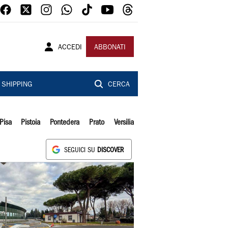
ACCEDI
ABBONATI
SHIPPING
CERCA
Pisa
Pistoia
Pontedera
Prato
Versilia
SEGUICI SU
DISCOVER