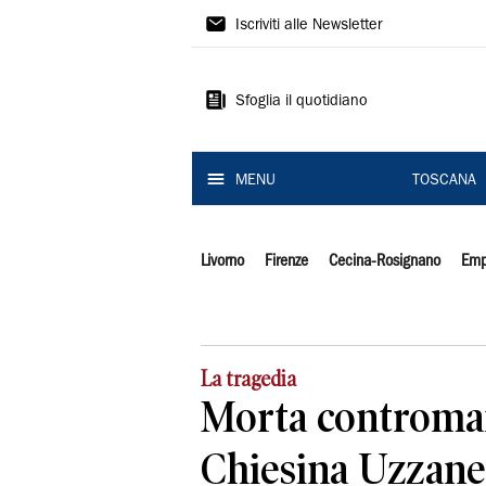
Il
Iscriviti alle Newsletter
Tirreno
Sfoglia il quotidiano
MENU
TOSCANA
Livorno
Firenze
Cecina-Rosignano
Emp
La tragedia
Morta contromano
Chiesina Uzzane