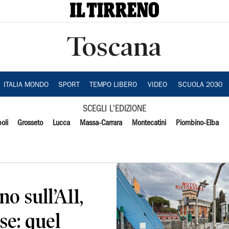
Toscana
ITALIA MONDO
SPORT
TEMPO LIBERO
VIDEO
SCUOLA 2030
SCEGLI L'EDIZIONE
oli
Grosseto
Lucca
Massa-Carrara
Montecatini
Piombino-Elba
 sull’A11,
se: quel