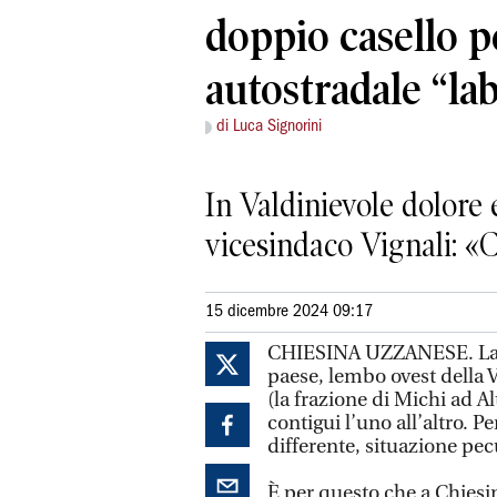
doppio casello p
autostradale “lab
di Luca Signorini
In Valdinievole dolore 
vicesindaco Vignali: «
15 dicembre 2024 09:17
CHIESINA UZZANESE. La pa
paese, lembo ovest della V
(la frazione di Michi ad A
contigui l’uno all’altro. Pe
differente, situazione pec
È per questo che a Chiesi