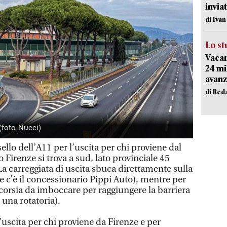
inviat
di Iva
Lo st
Vacan
24 mi
avanz
di Red
 (foto Nucci)
ello dell’A11 per l’uscita per chi proviene dal
 Firenze si trova a sud, lato provinciale 45
 La carreggiata di uscita sbuca direttamente sulla
te c’è il concessionario Pippi Auto), mentre per
 corsia da imboccare per raggiungere la barriera
una rotatoria).
ll’uscita per chi proviene da Firenze e per