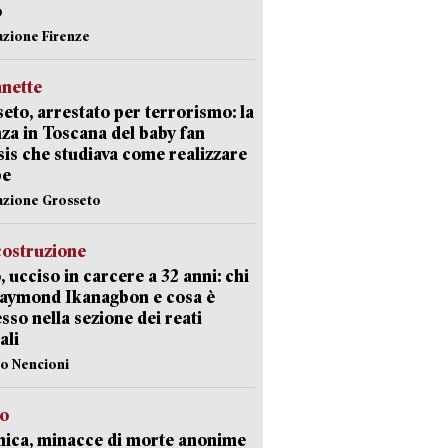
o
azione Firenze
nette
eto, arrestato per terrorismo: la
za in Toscana del baby fan
Isis che studiava come realizzare
be
azione Grosseto
costruzione
, ucciso in carcere a 32 anni: chi
Raymond Ikanagbon e cosa è
sso nella sezione dei reati
ali
lo Nencioni
so
nica, minacce di morte anonime