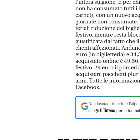
l’intera stagione. E per c
non ha consumato tutti i bi
carnet), con un nuovo acqu
giornate non consumate. M
feriali riduzione del bigli
festivo, mentre resta bloc
giustificata dal fatto che 
clienti affezionati. Andand
euro (in biglietteria) e 34,
acquistato online è 49,50. 
festivo. 29 euro il pomeridi
acquistare pacchetti plurig
anni. Tutte le informazion
Facebook.
Non lasciare decidere l'algor
scegli
Il Tirreno
per le tue not