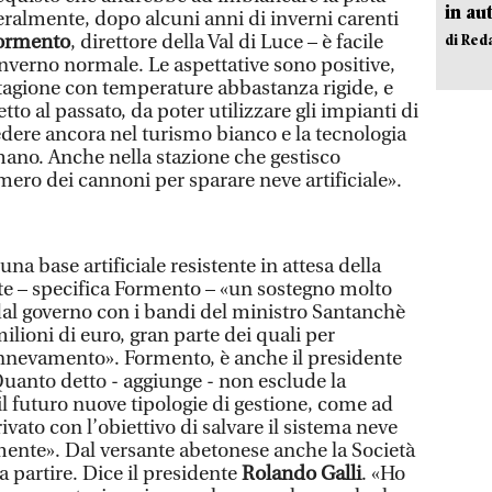
in au
ralmente, dopo alcuni anni di inverni carenti
ormento
, direttore della Val di Luce – è facile
di Red
inverno normale. Le aspettative sono positive,
tagione con temperature abbastanza rigide, e
o al passato, da poter utilizzare gli impianti di
ere ancora nel turismo bianco e la tecnologia
ano. Anche nella stazione che gestisco
ero dei cannoni per sparare neve artificiale».
una base artificiale resistente in attesa della
rte – specifica Formento – «un sostegno molto
al governo con i bandi del ministro Santanchè
ilioni di euro, gran parte dei quali per
 innevamento». Formento, è anche il presidente
Quanto detto - aggiunge - non esclude la
 il futuro nuove tipologie di gestione, come ad
ivato con l’obiettivo di salvare il sistema neve
ente». Dal versante abetonese anche la Società
 partire. Dice il presidente
Rolando Galli
. «Ho