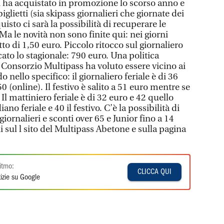
hi ha acquistato in promozione lo scorso anno e
glietti (sia skipass giornalieri che giornate dei
isto ci sarà la possibilità di recuperare le
a le novità non sono finite qui: nei giorni
etto di 1,50 euro. Piccolo ritocco sul giornaliero
cato lo stagionale: 790 euro. Una politica
il Consorzio Multipass ha voluto essere vicino ai
o nello specifico: il giornaliero feriale è di 36
50 (online). Il festivo è salito a 51 euro mentre se
Il mattiniero feriale è di 32 euro e 42 quello
ano feriale e 40 il festivo. C’è la possibilità di
iornalieri e sconti over 65 e Junior fino a 14
i sul l sito del Multipass Abetone e sulla pagina
itmo:
CLICCA QUI
izie su Google