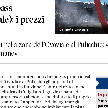
pass
le): i prezzi
◗
La meta toscana
ivi nella zona dell’Ovovia e al Pulicchio: 
 mano»
corse, nel comprensorio abetonese, prima in Val
ll’Ovovia e al Pulicchio gli impianti di
ono entrati in funzione. Come del resto anche
ciistica di Cutigliano. E grazie ai bandi del
Le pr
comprensorio abetonese ha rinforzato il proprio
Nuovo
nevamento. La speranza è di inaugurare già
paten
cquisto che andrebbe ad imbiancare la pista