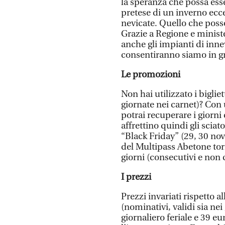
la speranza che possa ess
pretese di un inverno ecc
nevicate. Quello che posso
Grazie a Regione e minis
anche gli impianti di inn
consentiranno siamo in gr
Le promozioni
Non hai utilizzato i biglie
giornate nei carnet)? Con
potrai recuperare i giorni
affrettino quindi gli sciat
“Black Friday” (29, 30 no
del Multipass Abetone tor
giorni (consecutivi e non co
I prezzi
Prezzi invariati rispetto a
(nominativi, validi sia nei 
giornaliero feriale e 39 eu