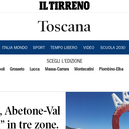
Toscana
ITALIA MONDO
SPORT
TEMPO LIBERO
VIDEO
SCUOLA 2030
SCEGLI L'EDIZIONE
oli
Grosseto
Lucca
Massa-Carrara
Montecatini
Piombino-Elba
i, Abetone-Val
” in tre zone.