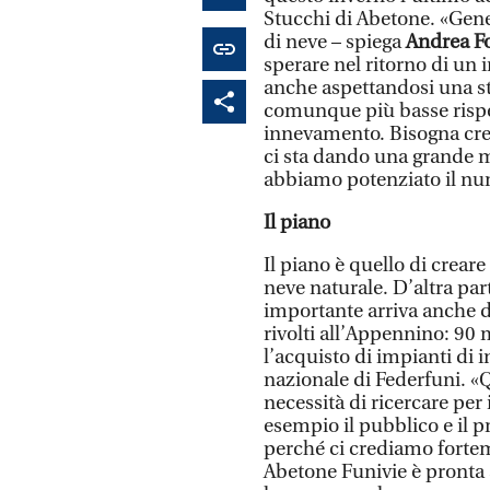
Stucchi di Abetone. «Gene
di neve – spiega
Andrea F
sperare nel ritorno di un 
anche aspettandosi una s
comunque più basse rispett
innevamento. Bisogna cred
ci sta dando una grande m
abbiamo potenziato il num
Il piano
Il piano è quello di creare 
neve naturale. D’altra pa
importante arriva anche d
rivolti all’Appennino: 90 m
l’acquisto di impianti di
nazionale di Federfuni. «
necessità di ricercare per
esempio il pubblico e il pr
perché ci crediamo fortem
Abetone Funivie è pronta a