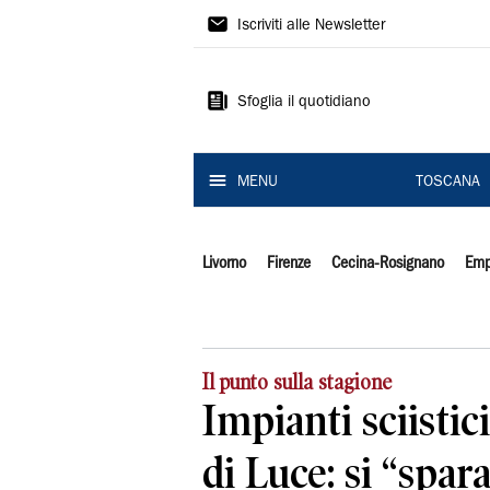
Il
Iscriviti alle Newsletter
Tirreno
Sfoglia il quotidiano
MENU
TOSCANA
Livorno
Firenze
Cecina-Rosignano
Emp
Il punto sulla stagione
Impianti sciistic
di Luce: si “spara