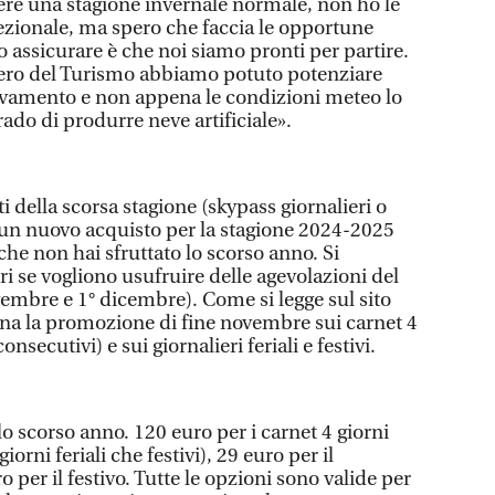
ere una stagione invernale normale, non ho le
ezionale, ma spero che faccia le opportune
 assicurare è che noi siamo pronti per partire.
tero del Turismo abbiamo potuto potenziare
evamento e non appena le condizioni meteo lo
ado di produrre neve artificiale».
tti della scorsa stagione (skypass giornalieri o
 un nuovo acquisto per la stagione 2024-2025
 che non hai sfruttato lo scorso anno. Si
ori se vogliono usufruire delle agevolazioni del
vembre e 1° dicembre). Come si legge sul sito
na la promozione di fine novembre sui carnet 4
nsecutivi) e sui giornalieri feriali e festivi.
llo scorso anno. 120 euro per i carnet 4 giorni
giorni feriali che festivi), 29 euro per il
ro per il festivo. Tutte le opzioni sono valide per