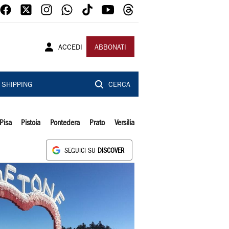
ACCEDI
ABBONATI
SHIPPING
CERCA
Pisa
Pistoia
Pontedera
Prato
Versilia
SEGUICI SU
DISCOVER