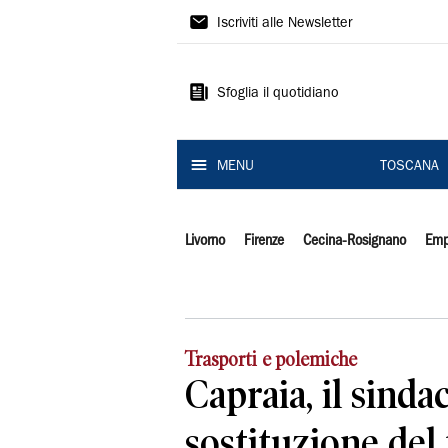
Il
Iscriviti alle Newsletter
Tirreno
Sfoglia il quotidiano
MENU
TOSCANA
Livorno
Firenze
Cecina-Rosignano
Emp
Trasporti e polemiche
Capraia, il sinda
sostituzione del