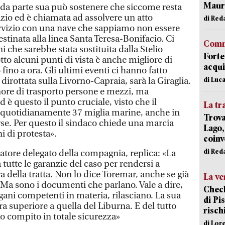
Mauro
 da parte sua può sostenere che siccome resta
vizio ed è chiamata ad assolvere un atto
di Red
servizio con una nave che sappiamo non essere
estinata alla linea Santa Teresa-Bonifacio. Ci
Comm
i che sarebbe stata sostituita dalla Stelio
Forte
o alcuni punti di vista è anche migliore di
acqui
ino a ora. Gli ultimi eventi ci hanno fatto
di Luca
dirottata sulla Livorno-Capraia, sarà la Giraglia.
ore di trasporto persone e mezzi, ma
 è questo il punto cruciale, visto che il
La tr
 quotidianamente 37 miglia marine, anche in
Trova
se. Per questo il sindaco chiede una marcia
Lago,
i di protesta».
coinv
di Red
tore delegato della compagnia, replica: «La
 tutte le garanzie del caso per rendersi a
a della tratta. Non lo dice Toremar, anche se già
La ve
Ma sono i documenti che parlano. Vale a dire,
Check
rgani competenti in materia, rilasciano. La sua
di Pis
ra superiore a quella del Liburna. E del tutto
risch
io compito in totale sicurezza»
di Lor