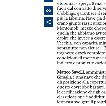
«Toremar - spiega Renzi -
fuori dal contratto di ser
d’obbligo, garantisce il 
più la Liburna. Nave già d
erano giunte rassicurazion
Montomoli, mezzo che sott
quella che abbiamo avuto f
capire che invece a essere 
Vecchia, con capacità min
soprattutto non sicura». Ed
traghetto dovrà compiere
condizioni di meteo avver
indietro e promette «azion
Matteo Savelli,
amministra
Giraglia è una nave che dà
disposizione alla copertur
questo dovrebbe bastare. 
la certificazione che gli o
classificazione è addirittu
idonea a svolgere il propr