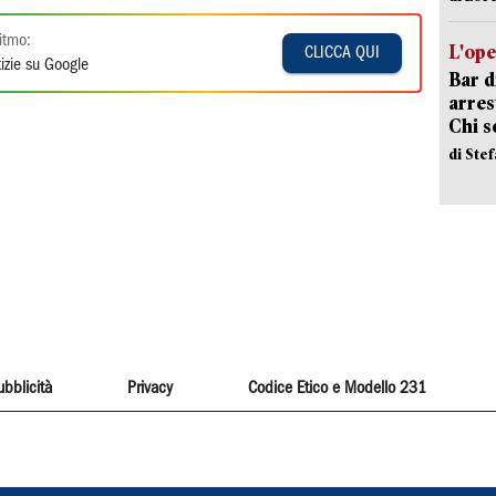
itmo:
L'ope
CLICCA QUI
izie su Google
Bar d
arrest
Chi 
di Ste
ubblicità
Privacy
Codice Etico e Modello 231