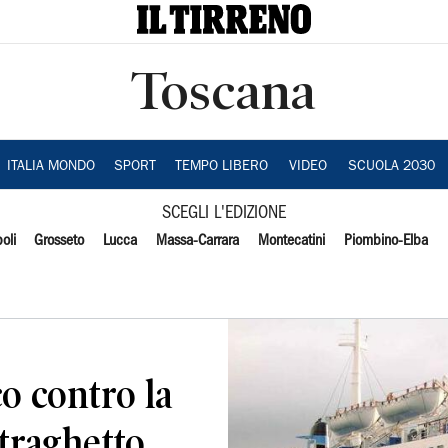
Toscana
ITALIA MONDO
SPORT
TEMPO LIBERO
VIDEO
SCUOLA 2030
SCEGLI L'EDIZIONE
oli
Grosseto
Lucca
Massa-Carrara
Montecatini
Piombino-Elba
co contro la
 traghetto