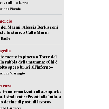
 crolla a terra
azione Pistoia
ercio
 dei Marmi, Alessia Berlusconi
sta lo storico Caffè Morin
 Basile
agedia
to morto in pineta a Torre del
 la rabbia della mamma: «Chi è
olto spero bruci all’inferno»
azione Viareggio
rtenza
-in automatizzato all’aeroporto
a, i sindacati: «Pronti alla lotta, a
io decine di posti di lavoro»
enzo Carducci