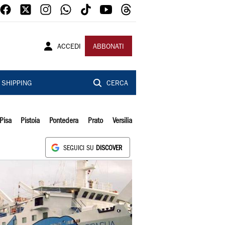
ACCEDI
ABBONATI
SHIPPING
CERCA
Pisa
Pistoia
Pontedera
Prato
Versilia
SEGUICI SU
DISCOVER