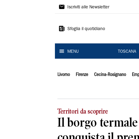
Il
Iscriviti alle Newsletter
Tirreno
Sfoglia il quotidiano
MENU
TOSCANA
Livorno
Firenze
Cecina-Rosignano
Emp
Territori da scoprire
Il borgo termale
conquista il pre