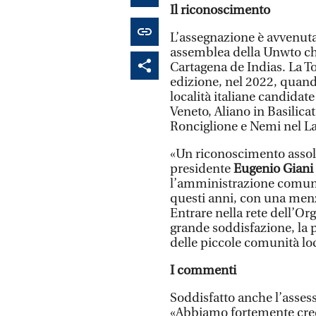
Il riconoscimento
L’assegnazione è avvenuta
assemblea della Unwto che
Cartagena de Indias. La To
edizione, nel 2022, quando
località italiane candida
Veneto, Aliano in Basilicat
Ronciglione e Nemi nel L
«Un riconoscimento assol
presidente
Eugenio Giani
l’amministrazione comuna
questi anni, con una menz
Entrare nella rete dell’O
grande soddisfazione, la p
delle piccole comunità lo
I commenti
Soddisfatto anche l’asse
«Abbiamo fortemente cred