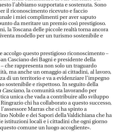
questo l’abbiamo supportata e sostenuta. Sono
er il riconoscimento ricevuto e faccio
nale i miei complimenti per aver saputo
l punto da meritare un premio così prestigioso.
i, la Toscana delle piccole realtà torna ancora
diventa modello per un turismo sostenibile e
e accolgo questo prestigioso riconoscimento –
San Casciano dei Bagni e presidente della
ti – che rappresenta non solo un traguardo
ità, ma anche un omaggio ai cittadini, al lavoro,
ezza di un territorio e va a evidenziare l’impegno
sostenibile e rispettoso. In seguito della
n Casciano
, la comunità sta lavorando per
tica unica che vada a contribuire allo sviluppo
 Ringrazio chi ha collaborato a questo successo,
e l’assessore Marras che ci ha spinto a
Vino Nobile e dei Sapori della Valdichiana che ha
le istituzioni locali e i cittadini che ogni giorno
 questo comune un luogo accogliente».