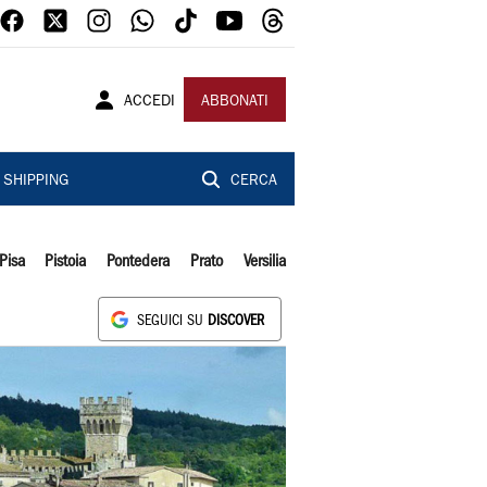
ACCEDI
ABBONATI
SHIPPING
CERCA
Pisa
Pistoia
Pontedera
Prato
Versilia
SEGUICI SU
DISCOVER