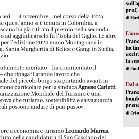
sull’
prof,
 ieri – 14 novembre – nel corso della 122a
di Mar
 quest’anno si è tenuta in Colombia, a
scana ha già ritirato il premio nella seconda
L’an
 ad aggiudicarselo fu l’Isola del Giglio. Le altre
Franc
te per l’edizione 2024 erano Montagnana in
ha fin
a, Santa Margherita di Belìce e Gangi in Sicilia,
uscir
azio
la su
utamente meritato – ha commentato il
di Pao
– che ripaga il grande lavoro che
le del piccolo borgo sta portando avanti in
Dal n
ione particolare per la sindaca
Agnese Carletti
.
Franc
rganizzazione Mondiale del Turismo è una
bambi
rova che turismo, sostenibilità e salvaguardia
pren
cali possono andare di pari passo».
di Cri
ssore a economia e turismo
Leonardo Marras
.
uto nella candidatura di San Casciano dei