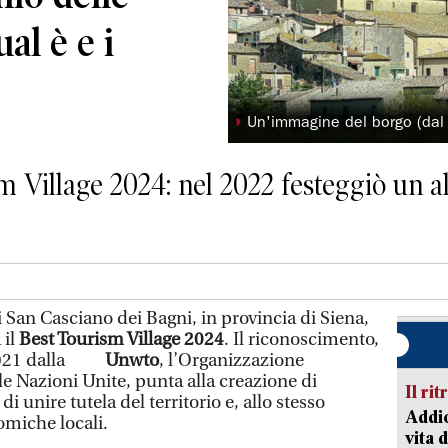
al è e i
◗
Un'immagine del borgo (dal
m Village 2024: nel 2022 festeggiò un al
 San Casciano dei Bagni, in provincia di Siena,
 il
Best Tourism Village 2024
. Il riconoscimento,
l 2021 dalla
Unwto
, l’Organizzazione
e Nazioni Unite, punta alla creazione di
Il rit
i unire tutela del territorio e, allo stesso
Addio
omiche locali.
vita 