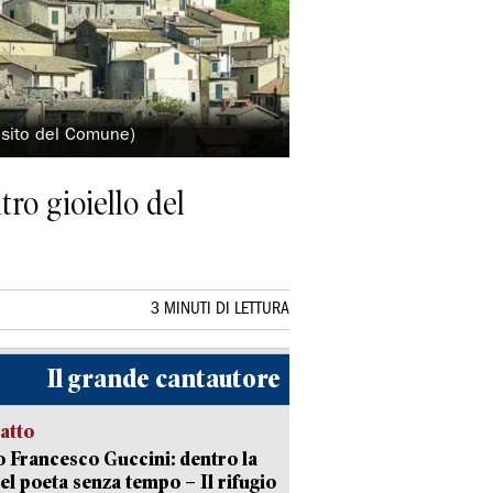
 sito del Comune)
tro gioiello del
3 MINUTI DI LETTURA
Il grande cantautore
ratto
 Francesco Guccini: dentro la
del poeta senza tempo – Il rifugio