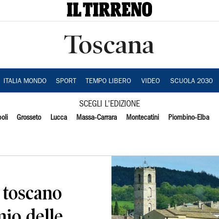
Toscana
ITALIA MONDO
SPORT
TEMPO LIBERO
VIDEO
SCUOLA 2030
SCEGLI L'EDIZIONE
oli
Grosseto
Lucca
Massa-Carrara
Montecatini
Piombino-Elba
 toscano
mio delle