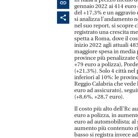
gennaio 2022 ai 414 euro
del +17,3% e un aggravio d
si analizza l'andamento ne
nel suo report, si scopre
registrato una crescita med
spetta a Roma, dove il cos
inizio 2022 agli attuali 
maggiore spesa in media pa
province più penalizzate C
+79 euro a polizza), Pord
(+21,3%). Solo 4 città ne
inferiori al 10%: le provi
Reggio Calabria che vede l
euro ad assicurato), segu
(+8,6%, +28,7 euro).
Il costo più alto dell'Rc a
euro a polizza, in aument
euro ad automobilista; a
aumento più contenuto ris
basso si registra invece a