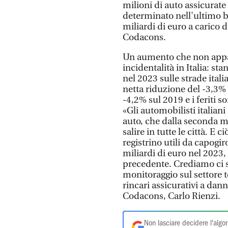
milioni di auto assicurate i
determinato nell'ultimo b
miliardi di euro a carico d
Codacons.
Un aumento che non appar
incidentalità in Italia: stan
nel 2023 sulle strade ital
netta riduzione del -3,3% s
-4,2% sul 2019 e i feriti 
«Gli automobilisti italiani
auto, che dalla seconda m
salire in tutte le città. E
registrino utili da capogi
miliardi di euro nel 2023,
precedente. Crediamo ci si
monitoraggio sul settore t
rincari assicurativi a dan
Codacons, Carlo Rienzi.
Non lasciare decidere l'algor