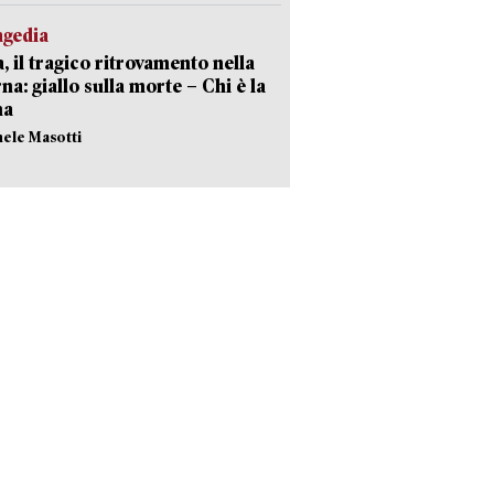
agedia
, il tragico ritrovamento nella
rna: giallo sulla morte – Chi è la
ma
hele Masotti