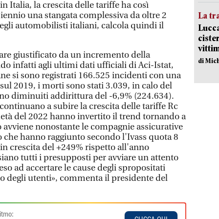
n Italia, la crescita delle tariffe ha così
iennio una stangata complessiva da oltre 2
La tr
egli automobilisti italiani, calcola quindi il
Lucca
ciste
vitti
e giustificato da un incremento della
di Mic
do infatti agli ultimi dati ufficiali di Aci-Istat,
iane si sono registrati 166.525 incidenti con una
ul 2019, i morti sono stati 3.039, in calo del
sono diminuiti addirittura del -6,9% (224.634).
 continuano a subire la crescita delle tariffe Rc
età del 2022 hanno invertito il trend tornando a
 ciò avviene nonostante le compagnie assicurative
ro che hanno raggiunto secondo l'Ivass quota 8
 in crescita del +249% rispetto all'anno
ano tutti i presupposti per avviare un attento
eso ad accertare le cause degli spropositati
no degli utenti», commenta il presidente del
itmo: