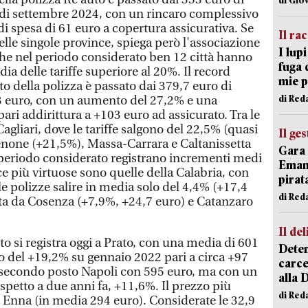
 di settembre 2024, con un rincaro complessivo
i spesa di 61 euro a copertura assicurativa. Se
Il ra
lle singole province, spiega però l'associazione
I lup
 che nel periodo considerato ben 12 città hanno
fuga 
ia delle tariffe superiore al 20%. Il record
mie 
to della polizza è passato dai 379,7 euro di
di Red
483 euro, con un aumento del 27,2% e una
ri addirittura a +103 euro ad assicurato. Tra le
agliari, dove le tariffe salgono del 22,5% (quasi
Il ge
enone (+21,5%), Massa-Carrara e Caltanissetta
Gara 
l periodo considerato registrano incrementi medi
Emanu
nce più virtuose sono quelle della Calabria, con
pirat
e polizze salire in media solo del 4,4% (+17,4
di Red
ita da Cosenza (+7,9%, +24,7 euro) e Catanzaro
Il del
uto si registra oggi a Prato, con una media di 601
Deten
o del +19,2% su gennaio 2022 pari a circa +97
carce
l secondo posto Napoli con 595 euro, ma con un
alla 
petto a due anni fa, +11,6%. Il prezzo più
di Red
d Enna (in media 294 euro). Considerate le 32,9