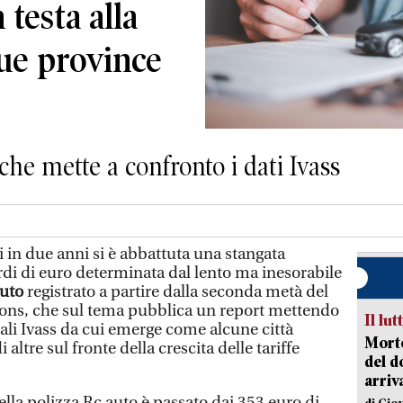
n testa alla
due province
che mette a confronto i dati Ivass
ni in due anni si è abbattuta una stangata
ardi di euro determinata dal lento ma inesorabile
uto
registrato a partire dalla seconda metà del
cons, che sul tema pubblica un report mettendo
Il lut
iali Ivass da cui emerge come alcune città
Morto
 altre sul fronte della crescita delle tariffe
del d
arriv
della polizza Rc auto è passato dai 353 euro di
di Gio