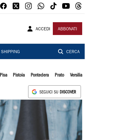
ACCEDI
ABBONATI
SHIPPING
CERCA
Pisa
Pistoia
Pontedera
Prato
Versilia
SEGUICI SU
DISCOVER