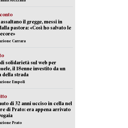
cconto
i assaltano il gregge, messi in
dalla pastora: «Così ho salvato le
pecore»
azione Carrara
sto
di solidarietà sul web per
ele, il 18enne investito da un
a della strada
azione Empoli
itto
uto di 32 anni ucciso in cella nel
re di Prato: era appena arrivato
Dogaia
azione Prato