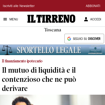
Il
Iscriviti alle Newsletter
ABBONATI
Tirreno
MENU
ACCEDI
Toscana
SEGUICI SU
DISCOVER
Il finanziamento ipotecario
Il mutuo di liquidità e il
contenzioso che ne può
derivare