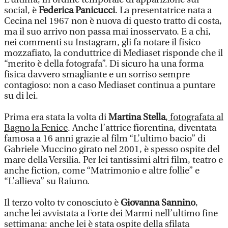
social, è
Federica Panicucci
. La presentatrice nata a
Cecina nel 1967 non è nuova di questo tratto di costa,
ma il suo arrivo non passa mai inosservato. E a chi,
nei commenti su Instagram, gli fa notare il fisico
mozzafiato, la conduttrice di Mediaset risponde che il
“merito è della fotografa”. Di sicuro ha una forma
fisica davvero smagliante e un sorriso sempre
contagioso: non a caso Mediaset continua a puntare
su di lei.
Prima era stata la volta di
Martina Stella
,
fotografata al
Bagno la Fenice
. Anche l’attrice fiorentina, diventata
famosa a 16 anni grazie al film “L’ultimo bacio” di
Gabriele Muccino girato nel 2001, è spesso ospite del
mare della Versilia. Per lei tantissimi altri film, teatro e
anche fiction, come “Matrimonio e altre follie” e
“L’allieva” su Raiuno.
Il terzo volto tv conosciuto è
Giovanna Sannino
,
anche lei avvistata a Forte dei Marmi nell’ultimo fine
settimana: anche lei è stata ospite della sfilata