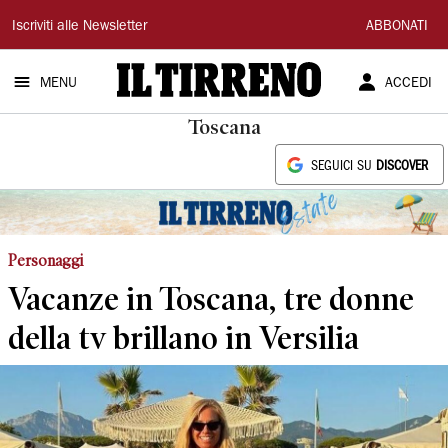
Il
Iscriviti alle Newsletter
ABBONATI
Tirreno
MENU
ACCEDI
Toscana
SEGUICI SU
DISCOVER
Personaggi
Vacanze in Toscana, tre donne
della tv brillano in Versilia