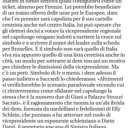
Matteo in fondo sembra quasi configurarsi come un
ticket, almeno per Firenze. Lei potrebbe beneficiare
di un traino offerto delle urne per le Europee, dato
che l’ex premier sarà capolista per il suo cartello
centrista anche nel centro Italia, lui può sperare che
gli elettori decisi a votare la vicepresidente regionale
nel capoluogo vengano indotti a mettere la croce sul
simbolo e a scrivere il nome del leader sulla scheda
per Bruxelles. E il simbolo non sarà quello di Italia
viva ma appunto quello di una lista centrista anche in
città, un modo per sottrarre ai dem toscani un motivo
per chiedere le dimissioni della vicepresidente. Ma
c’è un però. Simbolo di Iv o meno, i dem adesso il
passo indietro a Saccardi lo chiederanno. «Altrimenti
si verificherebbe lo scenario paradossale secondo cui
ci ritroveremmo come sfidante nel capoluogo la
stessa che è la numero due di Giani a Palazzo Strozzi
Sacrati», è il ragionamento che monta in un’ala ibrida
dei dem, formata da nardelliani e fedelissimi di Elly
Schlein, che puntano a far atterrare nel ruolo di
vicepresidente un esponente schleiniano o Dario
Danti, il segretario toscano di Sinistra Italiana,