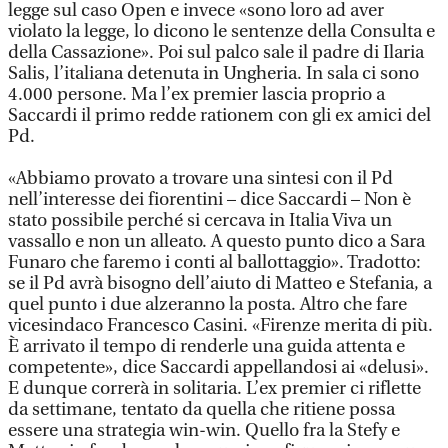
legge sul caso Open e invece «sono loro ad aver
violato la legge, lo dicono le sentenze della Consulta e
della Cassazione». Poi sul palco sale il padre di Ilaria
Salis, l’italiana detenuta in Ungheria. In sala ci sono
4.000 persone. Ma l’ex premier lascia proprio a
Saccardi il primo redde rationem con gli ex amici del
Pd.
«Abbiamo provato a trovare una sintesi con il Pd
nell’interesse dei fiorentini – dice Saccardi – Non è
stato possibile perché si cercava in Italia Viva un
vassallo e non un alleato. A questo punto dico a Sara
Funaro che faremo i conti al ballottaggio». Tradotto:
se il Pd avrà bisogno dell’aiuto di Matteo e Stefania, a
quel punto i due alzeranno la posta. Altro che fare
vicesindaco Francesco Casini. «Firenze merita di più.
È arrivato il tempo di renderle una guida attenta e
competente», dice Saccardi appellandosi ai «delusi».
E dunque correrà in solitaria. L’ex premier ci riflette
da settimane, tentato da quella che ritiene possa
essere una strategia win-win. Quello fra la Stefy e