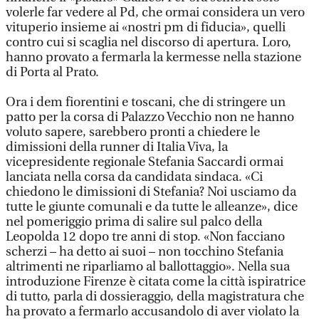
volerle far vedere al Pd, che ormai considera un vero
vituperio insieme ai «nostri pm di fiducia», quelli
contro cui si scaglia nel discorso di apertura. Loro,
hanno provato a fermarla la kermesse nella stazione
di Porta al Prato.
Ora i dem fiorentini e toscani, che di stringere un
patto per la corsa di Palazzo Vecchio non ne hanno
voluto sapere, sarebbero pronti a chiedere le
dimissioni della runner di Italia Viva, la
vicepresidente regionale Stefania Saccardi ormai
lanciata nella corsa da candidata sindaca. «Ci
chiedono le dimissioni di Stefania? Noi usciamo da
tutte le giunte comunali e da tutte le alleanze», dice
nel pomeriggio prima di salire sul palco della
Leopolda 12 dopo tre anni di stop. «Non facciano
scherzi – ha detto ai suoi – non tocchino Stefania
altrimenti ne riparliamo al ballottaggio». Nella sua
introduzione Firenze è citata come la città ispiratrice
di tutto, parla di dossieraggio, della magistratura che
ha provato a fermarlo accusandolo di aver violato la