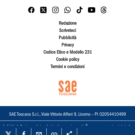
Redazione
Scriveteci
Pubblicità
Privacy
Codice Etico e Modello 231
Cookie policy
Termini e condizioni
SAE Toscana S.r.l., Viale Vittorio Alfieri 9, Livorno – PI 02054410499
I diritti delle immagini e dei testi sono riservati. È espressamente vietata la
loro riproduzione con qualsiasi mezzo e l'adattamento totale o parziale.