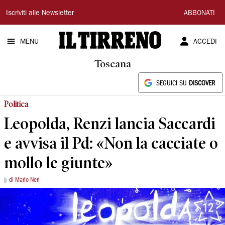
Il
Iscriviti alle Newsletter
ABBONATI
Tirreno
MENU
ACCEDI
Toscana
SEGUICI SU
DISCOVER
Politica
Leopolda, Renzi lancia Saccardi
e avvisa il Pd: «Non la cacciate o
mollo le giunte»
di Mario Neri