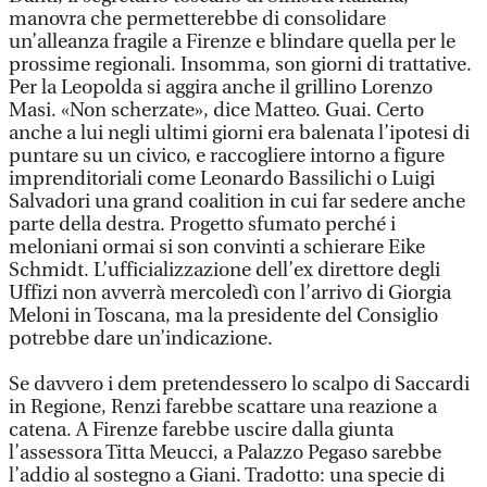
manovra che permetterebbe di consolidare
un’alleanza fragile a Firenze e blindare quella per le
prossime regionali. Insomma, son giorni di trattative.
Per la Leopolda si aggira anche il grillino Lorenzo
Masi. «Non scherzate», dice Matteo. Guai. Certo
anche a lui negli ultimi giorni era balenata l’ipotesi di
puntare su un civico, e raccogliere intorno a figure
imprenditoriali come Leonardo Bassilichi o Luigi
Salvadori una grand coalition in cui far sedere anche
parte della destra. Progetto sfumato perché i
meloniani ormai si son convinti a schierare Eike
Schmidt. L’ufficializzazione dell’ex direttore degli
Uffizi non avverrà mercoledì con l’arrivo di Giorgia
Meloni in Toscana, ma la presidente del Consiglio
potrebbe dare un’indicazione.
Se davvero i dem pretendessero lo scalpo di Saccardi
in Regione, Renzi farebbe scattare una reazione a
catena. A Firenze farebbe uscire dalla giunta
l’assessora Titta Meucci, a Palazzo Pegaso sarebbe
l’addio al sostegno a Giani. Tradotto: una specie di