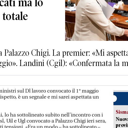
cati ma lo
 totale
 a Palazzo Chigi. La premier: «Mi aspetta
aggio». Landini (Cgil): «Confermata la m
nistri sul Dl lavoro convocato il 1° maggio
spetto, è un segnale e mi sarei aspettata un
Sism
, lo ha sottolineato subito nell’incontro con i
Nuova
isl, Uil e Ugl convocato a Palazzo Chigi ieri sera,
provi
forti tensioni. «Era un modo – ha sottolineato –