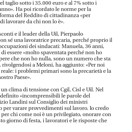
 taglio sotto i 35.000 euro e al 7% sotto i
l’anno». Ha poi ricordato le norme per la
riforma del Reddito di cittadinanza «per
di lavorare da chi non lo è».
onti e il leader della Uil, Pierpaolo
n sé una lavoratrice precaria, perché proprio il
eoccupazioni dei sindacati: Manuela, 36 anni,
to di essere «molto spaventata perché non ho
apere che non ho nulla, sono un numero che sta
, rivolgendosi a Meloni, ha aggiunto: «Per noi
 reale: i problemi primari sono la precarietà e la
nostro Paese».
n un clima di tensione con Cgil, Cisl e Uil. Nel
definito «incomprensibili le parole del
izio Landini sul Consiglio dei ministri
 per varare provvedimenti sul lavoro. Io credo
, per chi come noi è un privilegiato, onorare con
o giorno di festa, i lavoratori e le risposte che