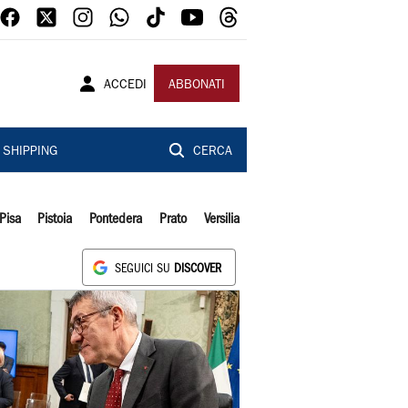
ACCEDI
ABBONATI
SHIPPING
CERCA
Pisa
Pistoia
Pontedera
Prato
Versilia
SEGUICI SU
DISCOVER