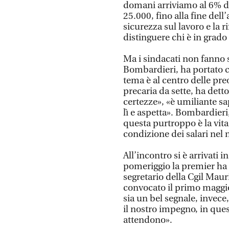
domani arriviamo al 6% del
25.000, fino alla fine del
sicurezza sul lavoro e la 
distinguere chi è in grado 
Ma i sindacati non fanno sc
Bombardieri, ha portato co
tema è al centro delle pr
precaria da sette, ha det
certezze», «è umiliante s
lì e aspetta». Bombardieri
questa purtroppo è la vita
condizione dei salari nel 
All’incontro si è arrivati i
pomeriggio la premier ha 
segretario della Cgil Maur
convocato il primo maggio
sia un bel segnale, invece
il nostro impegno, in quest
attendono».