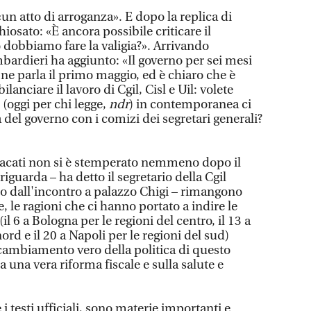
«un atto di arroganza». E dopo la replica di
osato: «È ancora possibile criticare il
 dobbiamo fare la valigia?». Arrivando
mbardieri ha aggiunto: «Il governo per sei mesi
 ne parla il primo maggio, ed è chiaro che è
anciare il lavoro di Cgil, Cisl e Uil: volete
oggi per chi legge,
ndr
) in contemporanea ci
del governo con i comizi dei segretari generali?
ndacati non si è stemperato nemmeno dopo il
 riguarda – ha detto il segretario della Cgil
o dall'incontro a palazzo Chigi – rimangono
e, le ragioni che ci hanno portato a indire le
il 6 a Bologna per le regioni del centro, il 13 a
ord e il 20 a Napoli per le regioni del sud)
cambiamento vero della politica di questo
 una vera riforma fiscale e sulla salute e
 testi ufficiali, sono materie importanti e