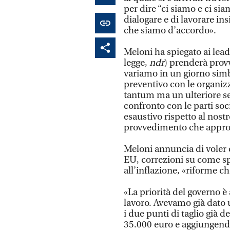
per dire “ci siamo e ci sia
dialogare e di lavorare in
che siamo d’accordo».
Meloni ha spiegato ai lead
legge,
ndr
) prenderà provv
variamo in un giorno simb
preventivo con le organi
tantum ma un ulteriore seg
confronto con le parti soc
esaustivo rispetto al nostr
provvedimento che appro
Meloni annuncia di voler 
EU, correzioni su come spen
all’inflazione, «riforme 
«La priorità del governo è 
lavoro. Avevamo già dato 
i due punti di taglio già d
35.000 euro e aggiungendo