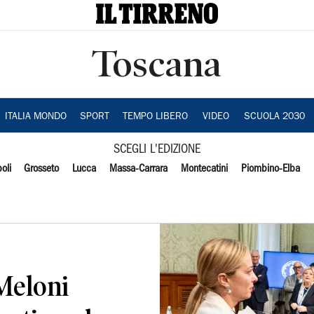
Toscana
ITALIA MONDO
SPORT
TEMPO LIBERO
VIDEO
SCUOLA 2030
SCEGLI L'EDIZIONE
oli
Grosseto
Lucca
Massa-Carrara
Montecatini
Piombino-Elba
Meloni