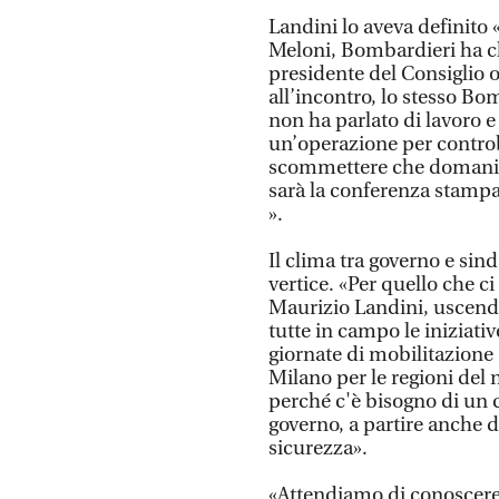
Landini lo aveva definito 
Meloni, Bombardieri ha chi
presidente del Consiglio o
all’incontro, lo stesso Bo
non ha parlato di lavoro e
un’operazione per controbil
scommettere che domani (
sarà la conferenza stampa 
».
Il clima tra governo e si
vertice. «Per quello che ci
Maurizio Landini, uscend
tutte in campo le iniziativ
giornate di mobilitazione (
Milano per le regioni del n
perché c'è bisogno di un 
governo, a partire anche da
sicurezza».
«Attendiamo di conoscere i