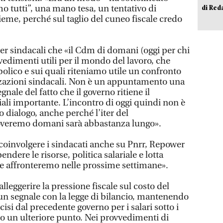
mo tutti”, una mano tesa, un tentativo di
di Red
sieme, perché sul taglio del cuneo fiscale credo
er sindacali che «il Cdm di domani (oggi per chi
edimenti utili per il mondo del lavoro, che
olico e sui quali riteniamo utile un confronto
zzazioni sindacali. Non è un appuntamento una
nale del fatto che il governo ritiene il
iali importante. L’incontro di oggi quindi non è
o dialogo, anche perché l’iter del
veremo domani sarà abbastanza lungo».
coinvolgere i sindacati anche su Pnrr, Repower
dere le risorse, politica salariale e lotta
che affronteremo nelle prossime settimane».
alleggerire la pressione fiscale sul costo del
un segnale con la legge di bilancio, mantenendo
ecisi dal precedente governo per i salari sotto i
 un ulteriore punto. Nei provvedimenti di