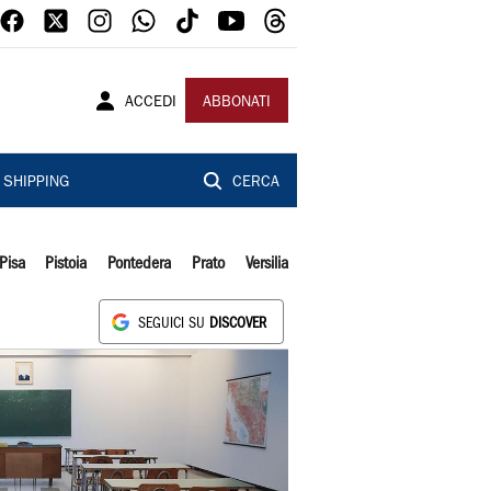
ACCEDI
ABBONATI
SHIPPING
CERCA
Pisa
Pistoia
Pontedera
Prato
Versilia
SEGUICI SU
DISCOVER