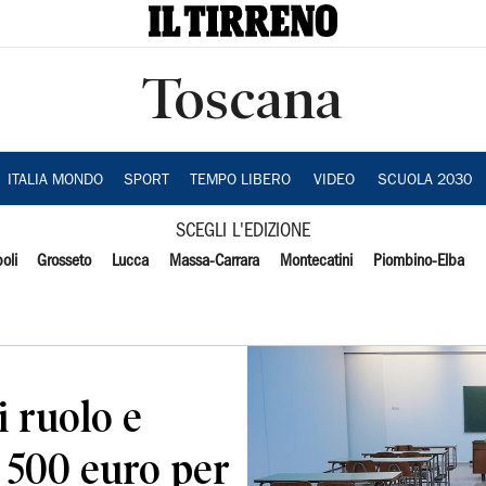
Toscana
ITALIA MONDO
SPORT
TEMPO LIBERO
VIDEO
SCUOLA 2030
SCEGLI L'EDIZIONE
oli
Grosseto
Lucca
Massa-Carrara
Montecatini
Piombino-Elba
i ruolo e
i 500 euro per