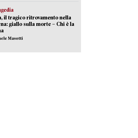
agedia
, il tragico ritrovamento nella
rna: giallo sulla morte – Chi è la
ma
hele Masotti