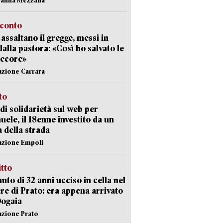
cconto
i assaltano il gregge, messi in
dalla pastora: «Così ho salvato le
pecore»
azione Carrara
sto
di solidarietà sul web per
ele, il 18enne investito da un
a della strada
azione Empoli
itto
uto di 32 anni ucciso in cella nel
re di Prato: era appena arrivato
Dogaia
azione Prato