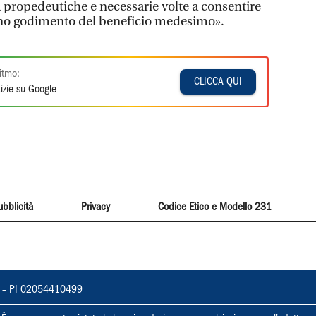
tà propedeutiche e necessarie volte a consentire
pieno godimento del beneficio medesimo».
itmo:
CLICCA QUI
izie su Google
ubblicità
Privacy
Codice Etico e Modello 231
vorno – PI 02054410499