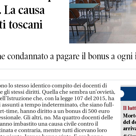
 La causa
ti toscani
one condannato a pagare il bonus a ogni
no lo stesso identico compito dei docenti di
 gli stessi diritti. Quella che sembra un’ovvietà,
dell’Istruzione che, con la legge 107 del 2015, ha
ti assunti a tempo indeterminato, che siano full-
Il lut
rt-time, hanno diritto a un bonus di 500 euro
Morto
sionale. Gli altri, no. Ma quattro docenti delle
del d
anno imbastito una causa civile contro il
arriv
tinata e contraria, mentre tutti dicevano loro
di Gio