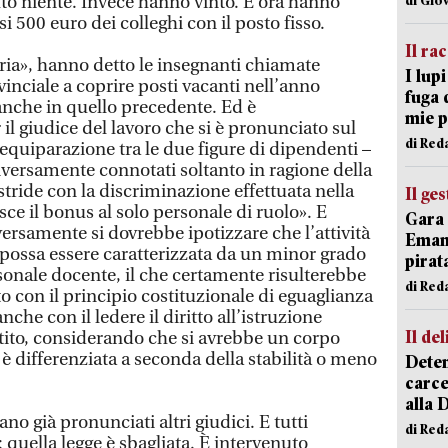
to niente. Invece hanno vinto. E ora hanno
ssi 500 euro dei colleghi con il posto fisso.
Il ra
ria», hanno detto le insegnanti chiamate
I lup
vinciale a coprire posti vacanti nell’anno
fuga 
anche in quello precedente. Ed è
mie 
il giudice del lavoro che si è pronunciato sul
di Red
equiparazione tra le due figure di dipendenti –
diversamente connotati soltanto in ragione della
 stride con la discriminazione effettuata nella
Il ge
ce il bonus al solo personale di ruolo». E
Gara 
ersamente si dovrebbe ipotizzare che l’attività
Emanu
 possa essere caratterizzata da un minor grado
pirat
onale docente, il che certamente risulterebbe
di Red
to con il principio costituzionale di eguaglianza
anche con il ledere il diritto all’istruzione
Il del
tito, considerando che si avrebbe un corpo
è differenziata a seconda della stabilità o meno
Deten
carce
alla 
ano già pronunciati altri giudici. E tutti
di Red
quella legge è sbagliata. È intervenuto