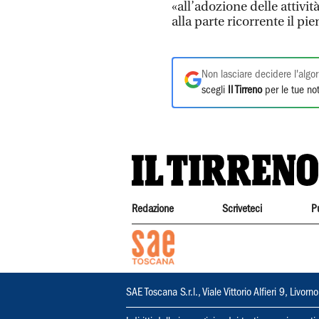
«all’adozione delle attivi
alla parte ricorrente il 
Non lasciare decidere l'algor
scegli
Il Tirreno
per le tue not
Redazione
Scriveteci
P
SAE Toscana S.r.l., Viale Vittorio Alfieri 9, Li