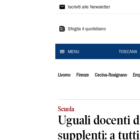
Il
Iscriviti alle Newsletter
Tirreno
Sfoglia il quotidiano
MENU
TOSCANA
Livorno
Firenze
Cecina-Rosignano
Emp
Scuola
Uguali docenti d
supplenti: a tutt