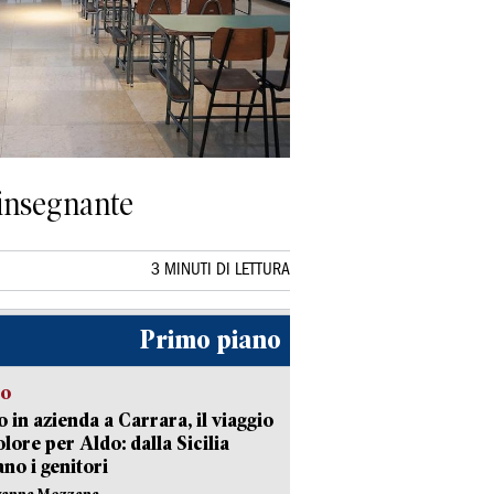
 insegnante
3 MINUTI DI LETTURA
Primo piano
to
 in azienda a Carrara, il viaggio
olore per Aldo: dalla Sicilia
ano i genitori
vanna Mezzana