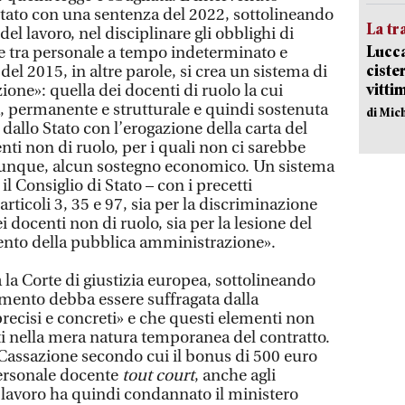
Stato con una sentenza del 2022, sottolineando
La tr
del lavoro, nel disciplinare gli obblighi di
Lucca
e tra personale a tempo indeterminato e
ciste
del 2015, in altre parole, si crea un sistema di
vitti
one»: quella dei docenti di ruolo la cui
, permanente e strutturale e quindi sostenuta
di Mic
 dallo Stato con l’erogazione della carta del
nti non di ruolo, per i quali non ci sarebbe
 dunque, alcun sostegno economico. Un sistema
l Consiglio di Stato – con i precetti
 articoli 3, 35 e 97, sia per la discriminazione
docenti non di ruolo, sia per la lesione del
nto della pubblica amministrazione».
la Corte di giustizia europea, sottolineando
amento debba essere suffragata dalla
recisi e concreti» e che questi elementi non
i nella mera natura temporanea del contratto.
a Cassazione secondo cui il bonus di 500 euro
personale docente
tout court
, anche agli
l lavoro ha quindi condannato il ministero