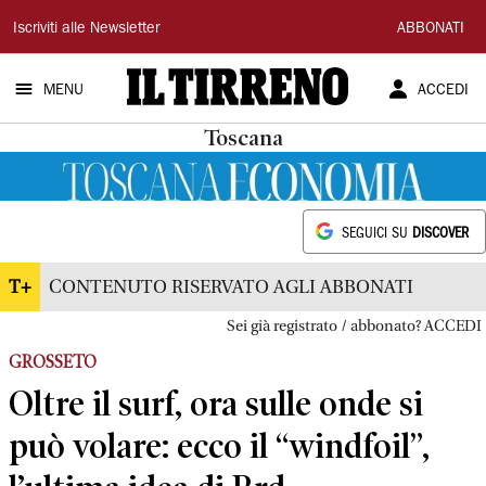
Il
Iscriviti alle Newsletter
ABBONATI
Tirreno
MENU
ACCEDI
Toscana
SEGUICI SU
DISCOVER
T+
CONTENUTO RISERVATO AGLI ABBONATI
Sei già registrato / abbonato? ACCEDI
GROSSETO
Oltre il surf, ora sulle onde si
può volare: ecco il “windfoil”,