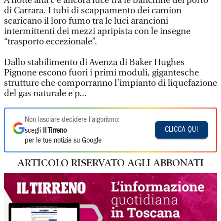
A notte alta c’è ancora luce tra le banchine del porto
di Carrara. I tubi di scappamento dei camion
scaricano il loro fumo tra le luci arancioni
intermittenti dei mezzi apripista con le insegne
“trasporto eccezionale”.
Dallo stabilimento di Avenza di Baker Hughes
Pignone escono fuori i primi moduli, gigantesche
strutture che comporranno l’impianto di liquefazione
del gas naturale e p...
Non lasciare decidere l'algoritmo:
CLICCA QUI
scegli
Il Tirreno
per le tue notizie su Google
ARTICOLO RISERVATO AGLI ABBONATI