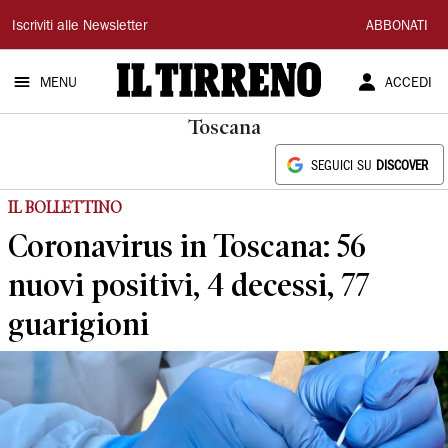
Il
Iscriviti alle Newsletter
ABBONATI
Tirreno
MENU
ACCEDI
Toscana
SEGUICI SU
DISCOVER
IL BOLLETTINO
Coronavirus in Toscana: 56
nuovi positivi, 4 decessi, 77
guarigioni