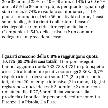
20 e 39 anni, il 23% tra 40 e 59 anni, il 14% tra 60 e 79
anni, il 5% ha 80 anni o più) e, per quanto riguarda gli
stati clinici, il 74% è risultato asintomatico, l’11%
pauci-sintomatico. Delle 56 positività odierne, 4 casi
sono ricollegabili a rientri dall'estero. 1 caso è
ricollegabile a rientri da altre regioni italiane
(Campania). Il 54% della casistica è un contatto
collegato a un precedente caso.
I guariti crescono dello 0,8% e raggiungono quota
10.175 (69,2% dei casi totali)
. I tamponi eseguiti
hanno raggiunto quota 732.780, 4.731 in più rispetto
a ieri. Gli attualmente positivi sono oggi 3.368, -0,7%
rispetto a ieri. I ricoverati sono 117 (2 in più rispetto a
ieri), di cui 20 in terapia intensiva (2 in meno). Oggi si
registrano 4 nuovi decessi: 2 uomini e 2 donne con
un'età media di 77,5 anni. Relativamente alla
provincia di notifica, le persone decedute sono: 1 a
Firenze, 1 a Pistoia, 2 a Pisa.