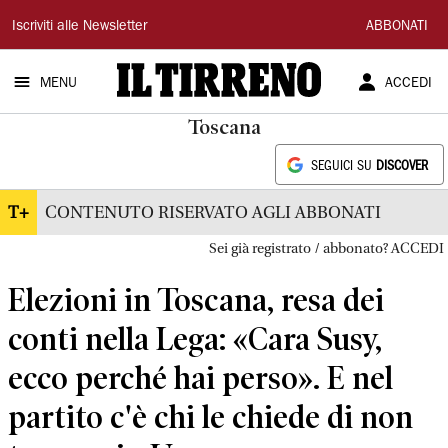
Il
Iscriviti alle Newsletter
ABBONATI
Tirreno
MENU
ACCEDI
Toscana
SEGUICI SU
DISCOVER
T+
CONTENUTO RISERVATO AGLI ABBONATI
Sei già registrato / abbonato? ACCEDI
Elezioni in Toscana, resa dei
conti nella Lega: «Cara Susy,
ecco perché hai perso». E nel
partito c'è chi le chiede di non