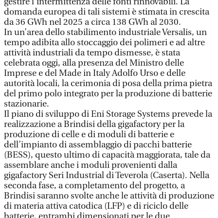
gestire l’intermittenza delle fonti rinnovabili. La
domanda europea di tali sistemi è stimata in crescita
da 36 GWh nel 2025 a circa 138 GWh al 2030.
In un’area dello stabilimento industriale Versalis, un
tempo adibita allo stoccaggio dei polimeri e ad altre
attività industriali da tempo dismesse, è stata
celebrata oggi, alla presenza del Ministro delle
Imprese e del Made in Italy Adolfo Urso e delle
autorità locali, la cerimonia di posa della prima pietra
del primo polo integrato per la produzione di batterie
stazionarie.
Il piano di sviluppo di Eni Storage Systems prevede la
realizzazione a Brindisi della gigafactory per la
produzione di celle e di moduli di batterie e
dell’impianto di assemblaggio di pacchi batterie
(BESS), questo ultimo di capacità maggiorata, tale da
assemblare anche i moduli provenienti dalla
gigafactory Seri Industrial di Teverola (Caserta). Nella
seconda fase, a completamento del progetto, a
Brindisi saranno svolte anche le attività di produzione
di materia attiva catodica (LFP) e di riciclo delle
batterie, entrambi dimensionati per le due