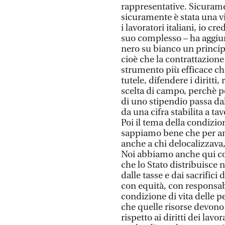
rappresentative. Sicurame
sicuramente è stata una vit
i lavoratori italiani, io cr
suo complesso – ha aggiun
nero su bianco un principi
cioè che la contrattazione 
strumento più efficace ch
tutele, difendere i diritti,
scelta di campo, perchè pe
di uno stipendio passa da
da una cifra stabilita a ta
Poi il tema della condizion
sappiamo bene che per anni
anche a chi delocalizzava, 
Noi abbiamo anche qui con 
che lo Stato distribuisce 
dalle tasse e dai sacrifici
con equità, con responsabi
condizione di vita delle p
che quelle risorse devono 
rispetto ai diritti dei lav