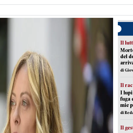
Il lut
Morto
del d
arriv
di Gio
Il ra
I lup
fuga 
mie 
di Red
Il ge