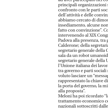
principali organizzazioni 
confronto con le parti socia
dell’attività e delle conv
abbiamo cercato di dimost
insediamento, alcune no
fatto con convinzione”. Co
intervenendo al XIX Congre
Padova alla presenza, tra g
Calderone; della segretari
segretario generale della 
sala da un robot umanoide
segretario generale della 
l’Unione italiana dei lavor
tra governo e parti sociali
voluto lasciare un “messa
rappresentato la chiave di
la porta del governo, la m
alla proposta”.
Meloni ha poi ricordato “la
trattamento economico com
nazionali sottoscritti dall