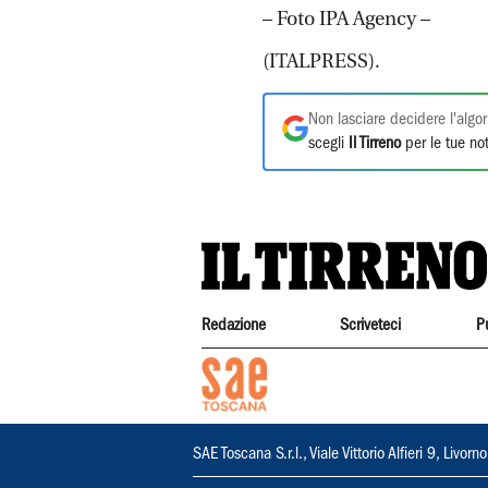
– Foto IPA Agency –
(ITALPRESS).
Non lasciare decidere l'algor
scegli
Il Tirreno
per le tue not
Redazione
Scriveteci
P
SAE Toscana S.r.l., Viale Vittorio Alfieri 9, Li