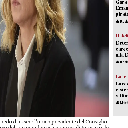
Gara 
Emanu
pirat
di Red
Il del
Deten
carce
alla 
di Red
La tr
Lucca
ciste
vitti
di Mic
edo di essere l’unico presidente del Consiglio
rso del suo mandato ai congressi di tutte e tre le