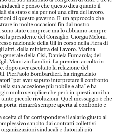
sindacali e penso che questo dica quanto il
li sia stato e sia per noi una cifra del lavoro,
inzioni di questo governo. E’ un approccio che
rare in molte occasioni fin dal nostro
n sono state comprese ma lo abbiamo sempre
sì la presidente del Consiglio, Giorgia Meloni,
sso nazionale della Uil in corso nella Fiera di
li altri, della ministra del Lavoro, Marina
a generale della Cisl, Daniela Fumarola; del
Cgil, Maurizio Landini. La premier, accolta in
, dopo aver ascoltato la relazione del
Uil, PierPaolo Bombardieri, ha ringraziato
atori “per aver saputo interpretare il confronto
 nella sua accezione più nobile e alta” e ha
ggio molto semplice che però in questi anni ha
 tante piccole rivoluzioni. Quel messaggio è che
ia porta, rimarrà sempre aperta al confronto e
 scelta di far corrispondere il salario giusto al
plessivo sancito dai contratti collettivi
e organizzazioni sindacali e datoriali più