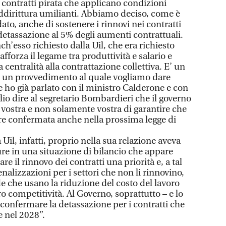
contratti pirata che applicano condizioni
ddirittura umilianti. Abbiamo deciso, come è
ato, anche di sostenere i rinnovi nei contratti
 detassazione al 5% degli aumenti contrattuali.
’esso richiesto dalla Uil, che era richiesto
rafforza il legame tra produttività e salario e
centralità alla contrattazione collettiva. E’ un
è un provvedimento al quale vogliamo dare
ne ho già parlato con il ministro Calderone e con
glio dire al segretario Bombardieri che il governo
 vostra e non solamente vostra di garantire che
re confermata anche nella prossima legge di
a Uil, infatti, proprio nella sua relazione aveva
ure in una situazione di bilancio che appare
e il rinnovo dei contratti una priorità e, a tal
nalizzazioni per i settori che non li rinnovino,
e che usano la riduzione del costo del lavoro
 competitività. Al Governo, soprattutto – e lo
confermare la detassazione per i contratti che
e nel 2028”.