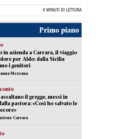
4 MINUTI DI LETTURA
Primo piano
to
 in azienda a Carrara, il viaggio
olore per Aldo: dalla Sicilia
ano i genitori
vanna Mezzana
cconto
i assaltano il gregge, messi in
dalla pastora: «Così ho salvato le
pecore»
azione Carrara
sto