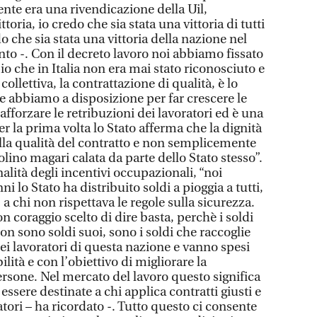
nte era una rivendicazione della Uil,
toria, io credo che sia stata una vittoria di tutti
edo che sia stata una vittoria della nazione nel
to -. Con il decreto lavoro noi abbiamo fissato
o che in Italia non era mai stato riconosciuto e
collettiva, la contrattazione di qualità, è lo
e abbiamo a disposizione per far crescere le
 rafforzare le retribuzioni dei lavoratori ed è una
r la prima volta lo Stato afferma che la dignità
lla qualità del contratto e non semplicemente
volino magari calata da parte dello Stato stesso”.
alità degli incentivi occupazionali, “noi
 lo Stato ha distribuito soldi a pioggia a tutti,
a chi non rispettava le regole sulla sicurezza.
coraggio scelto di dire basta, perchè i soldi
non sono soldi suoi, sono i soldi che raccoglie
 dei lavoratori di questa nazione e vanno spesi
lità e con l’obiettivo di migliorare la
ersone. Nel mercato del lavoro questo significa
essere destinate a chi applica contratti giusti e
oratori – ha ricordato -. Tutto questo ci consente