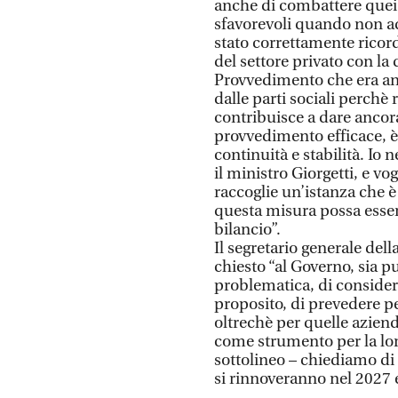
anche di combattere quei 
sfavorevoli quando non a
stato correttamente ricord
del settore privato con la
Provvedimento che era anch
dalle parti sociali perchè 
contribuisce a dare ancora 
provvedimento efficace, 
continuità e stabilità. Io 
il ministro Giorgetti, e vo
raccoglie un’istanza che è
questa misura possa esse
bilancio”.
Il segretario generale dell
chiesto “al Governo, sia p
problematica, di considerar
proposito, di prevedere pe
oltrechè per quelle aziend
come strumento per la loro
sottolineo – chiediamo di 
si rinnoveranno nel 2027 