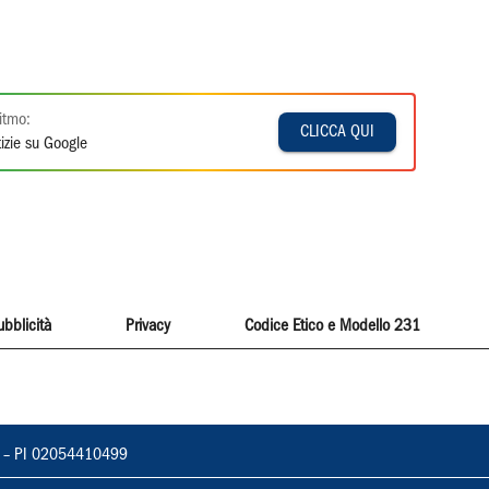
itmo:
CLICCA QUI
izie su Google
ubblicità
Privacy
Codice Etico e Modello 231
vorno – PI 02054410499