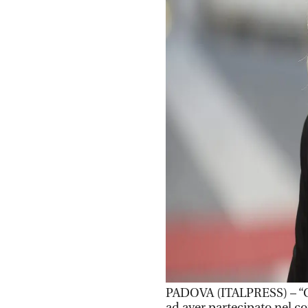
PADOVA (ITALPRESS) – “Cr
ad aver partecipato nel co