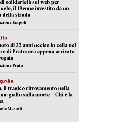
di solidarietà sul web per
ele, il 18enne investito da un
a della strada
azione Empoli
itto
uto di 32 anni ucciso in cella nel
re di Prato: era appena arrivato
Dogaia
azione Prato
agedia
, il tragico ritrovamento nella
rna: giallo sulla morte – Chi è la
ma
hele Masotti