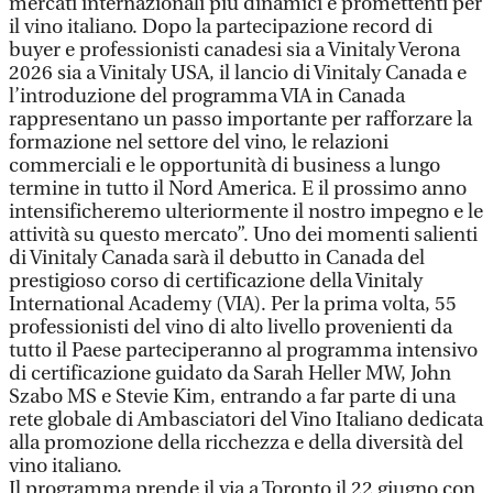
mercati internazionali più dinamici e promettenti per
il vino italiano. Dopo la partecipazione record di
buyer e professionisti canadesi sia a Vinitaly Verona
2026 sia a Vinitaly USA, il lancio di Vinitaly Canada e
l’introduzione del programma VIA in Canada
rappresentano un passo importante per rafforzare la
formazione nel settore del vino, le relazioni
commerciali e le opportunità di business a lungo
termine in tutto il Nord America. E il prossimo anno
intensificheremo ulteriormente il nostro impegno e le
attività su questo mercato”. Uno dei momenti salienti
di Vinitaly Canada sarà il debutto in Canada del
prestigioso corso di certificazione della Vinitaly
International Academy (VIA). Per la prima volta, 55
professionisti del vino di alto livello provenienti da
tutto il Paese parteciperanno al programma intensivo
di certificazione guidato da Sarah Heller MW, John
Szabo MS e Stevie Kim, entrando a far parte di una
rete globale di Ambasciatori del Vino Italiano dedicata
alla promozione della ricchezza e della diversità del
vino italiano.
Il programma prende il via a Toronto il 22 giugno con