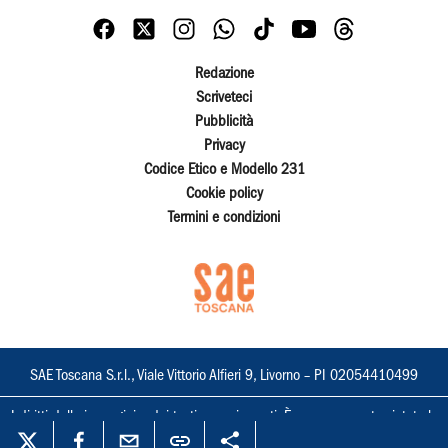
Redazione
Scriveteci
Pubblicità
Privacy
Codice Etico e Modello 231
Cookie policy
Termini e condizioni
SAE Toscana S.r.l., Viale Vittorio Alfieri 9, Livorno – PI 02054410499
I diritti delle immagini e dei testi sono riservati. È espressamente vietata la
loro riproduzione con qualsiasi mezzo e l'adattamento totale o parziale.