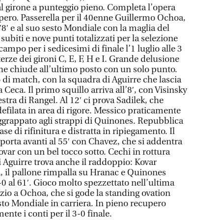
al girone a punteggio pieno. Completa l’opera
upero. Passerella per il 40enne Guillermo Ochoa,
8′ e al suo sesto Mondiale con la maglia del
 subiti e nove punti totalizzati per la selezione
campo per i sedicesimi di finale l’1 luglio alle 3
erze dei gironi C, E, F, H e I. Grande delusione
he chiude all’ultimo posto con un solo punto.
 di match, con la squadra di Aguirre che lascia
a Ceca. Il primo squillo arriva all’8′, con Visinsky
estra di Rangel. Al 12′ ci prova Sadilek, che
defilata in area di rigore. Messico praticamente
aggrappato agli strappi di Quinones. Repubblica
se di rifinitura e distratta in ripiegamento. Il
 porta avanti al 55′ con Chavez, che si addentra
Kovar con un bel tocco sotto. Cechi in rottura
i Aguirre trova anche il raddoppio: Kovar
a, il pallone rimpalla su Hranac e Quinones
2-0 al 61′. Gioco molto spezzettato nell’ultima
zio a Ochoa, che si gode la standing ovation
sto Mondiale in carriera. In pieno recupero
nte i conti per il 3-0 finale.