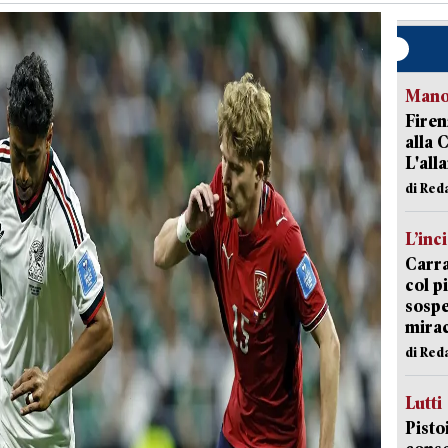
Manov
Firen
alla 
L'all
di Red
L’inc
Carra
col p
sospe
mira
di Red
Lutti
Pisto