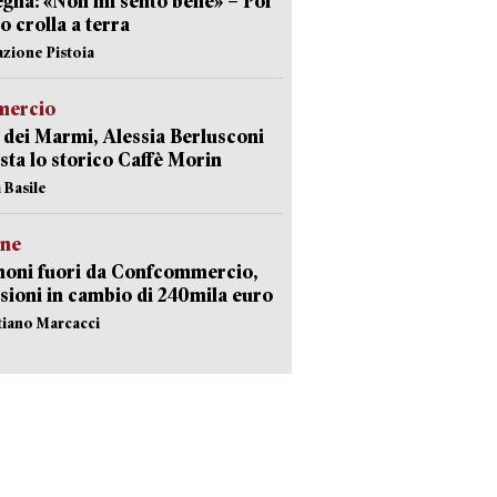
gna: «Non mi sento bene» – Poi
 crolla a terra
azione Pistoia
ercio
 dei Marmi, Alessia Berlusconi
sta lo storico Caffè Morin
 Basile
ne
noni fuori da Confcommercio,
sioni in cambio di 240mila euro
stiano Marcacci