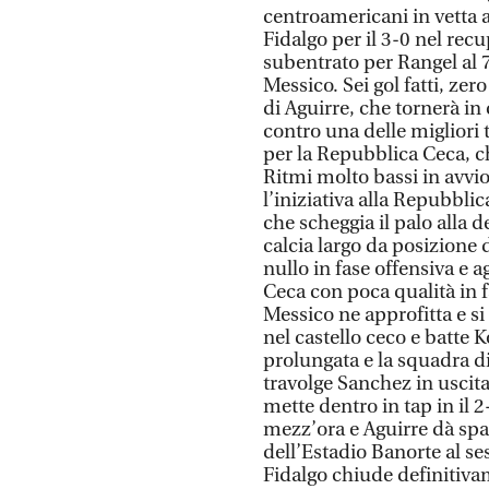
centroamericani in vetta 
Fidalgo per il 3-0 nel rec
subentrato per Rangel al 7
Messico. Sei gol fatti, zero
di Aguirre, che tornerà in 
contro una delle migliori t
per la Repubblica Ceca, c
Ritmi molto bassi in avvio
l’iniziativa alla Repubblic
che scheggia il palo alla d
calcia largo da posizione 
nullo in fase offensiva e 
Ceca con poca qualità in fa
Messico ne approfitta e si
nel castello ceco e batte 
prolungata e la squadra d
travolge Sanchez in uscit
mette dentro in tap in il 
mezz’ora e Aguirre dà spa
dell’Estadio Banorte al se
Fidalgo chiude definitivame