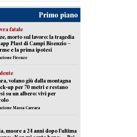
Primo piano
ra fatale
ze, morto sul lavoro: la tragedia
Capp Plast di Campi Bisenzio –
arme e la prima ipotesi
azione Firenze
idente
ra, volano giù dalla montagna
ick-up per 70 metri e restano
si su un albero: vivi per
colo
azione Massa Carrara
ia, muore a 24 anni dopo l’ultima