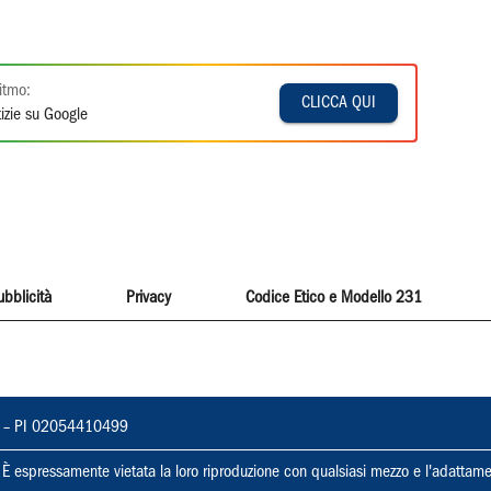
itmo:
CLICCA QUI
izie su Google
ubblicità
Privacy
Codice Etico e Modello 231
vorno – PI 02054410499
ti. È espressamente vietata la loro riproduzione con qualsiasi mezzo e l'adattame