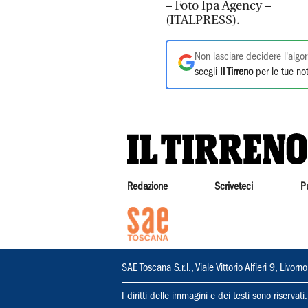
– Foto Ipa Agency –
(ITALPRESS).
Non lasciare decidere l'algor
scegli
Il Tirreno
per le tue not
Redazione
Scriveteci
P
SAE Toscana S.r.l., Viale Vittorio Alfieri 9, Li
I diritti delle immagini e dei testi sono riserva