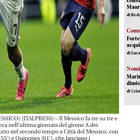
conse
Mauro
di Red
Comm
Forte
acqui
di Luca
Nomi
Mari
dimis
di Cri
ICO) (ITALPRESS) – Il Messico fa tre su tre e
ca nell’ultima giornata del girone A dei
tto nel secondo tempo a Città del Messico, con
(55′) e Quinones (61′), che lanciano i