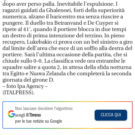
dopo aver perso palla. Inevitabile l’espulsione. I
ragazzi guidati da Ghalenoei, forti della superiorità
numerica, alzano il baricentro ma senza riuscire a
pungere. Il duello tra Beiranvand e De Cuyper si
ripete al 41′, quando il portiere blocca in due tempi
un destro di prima intenzione del terzino. In pieno
recupero, Lukebakio ci prova con un bel sinistro a giro
dal limite dell’area che esce di un soffio alla destra del
portiere. Sarà l’ultima occasione della partita, che si
chiude sullo 0-0. La classifica vede ora entrambe le
squadre salire a quota 2, in attesa della sfida notturna
tra Egitto e Nuova Zelanda che completerà la seconda
giornata del girone D.
– foto Ipa Agency –
(ITALPRESS).
Non lasciare decidere l'algoritmo:
CLICCA QUI
scegli
Il Tirreno
per le tue notizie su Google