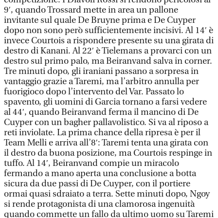
9′, quando Trossard mette in area un pallone
invitante sul quale De Bruyne prima e De Cuyper
dopo non sono però sufficientemente incisivi. Al 14′ è
invece Courtois a rispondere presente su una girata di
destro di Kanani. Al 22′ è Tielemans a provarci con un
destro sul primo palo, ma Beiranvand salva in corner.
Tre minuti dopo, gli iraniani passano a sorpresa in
vantaggio grazie a Taremi, ma l’arbitro annulla per
fuorigioco dopo l’intervento del Var. Passato lo
spavento, gli uomini di Garcia tornano a farsi vedere
al 44′, quando Beiranvand ferma il mancino di De
Cuyper con un bagher pallavolistico. Si va al riposo a
reti inviolate. La prima chance della ripresa è per il
Team Melli e arriva all’8′: Taremi tenta una girata con
il destro da buona posizione, ma Courtois respinge in
tuffo. Al 14′, Beiranvand compie un miracolo
fermando a mano aperta una conclusione a botta
sicura da due passi di De Cuyper, con il portiere
ormai quasi sdraiato a terra. Sette minuti dopo, Ngoy
si rende protagonista di una clamorosa ingenuità
quando commette un fallo da ultimo uomo su Taremi