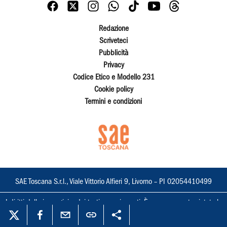
Redazione
Scriveteci
Pubblicità
Privacy
Codice Etico e Modello 231
Cookie policy
Termini e condizioni
SAE Toscana S.r.l., Viale Vittorio Alfieri 9, Livorno – PI 02054410499
I diritti delle immagini e dei testi sono riservati. È espressamente vietata la
loro riproduzione con qualsiasi mezzo e l'adattamento totale o parziale.