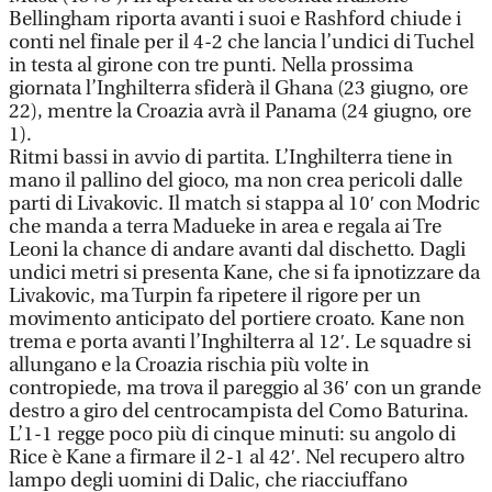
Bellingham riporta avanti i suoi e Rashford chiude i
conti nel finale per il 4-2 che lancia l’undici di Tuchel
in testa al girone con tre punti. Nella prossima
giornata l’Inghilterra sfiderà il Ghana (23 giugno, ore
22), mentre la Croazia avrà il Panama (24 giugno, ore
1).
Ritmi bassi in avvio di partita. L’Inghilterra tiene in
mano il pallino del gioco, ma non crea pericoli dalle
parti di Livakovic. Il match si stappa al 10′ con Modric
che manda a terra Madueke in area e regala ai Tre
Leoni la chance di andare avanti dal dischetto. Dagli
undici metri si presenta Kane, che si fa ipnotizzare da
Livakovic, ma Turpin fa ripetere il rigore per un
movimento anticipato del portiere croato. Kane non
trema e porta avanti l’Inghilterra al 12′. Le squadre si
allungano e la Croazia rischia più volte in
contropiede, ma trova il pareggio al 36′ con un grande
destro a giro del centrocampista del Como Baturina.
L’1-1 regge poco più di cinque minuti: su angolo di
Rice è Kane a firmare il 2-1 al 42′. Nel recupero altro
lampo degli uomini di Dalic, che riacciuffano