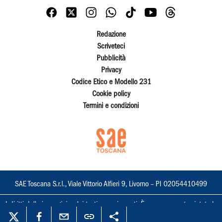
Redazione
Scriveteci
Pubblicità
Privacy
Codice Etico e Modello 231
Cookie policy
Termini e condizioni
SAE Toscana S.r.l., Viale Vittorio Alfieri 9, Livorno – PI 02054410499
I diritti delle immagini e dei testi sono riservati. È espressamente vietata la
loro riproduzione con qualsiasi mezzo e l'adattamento totale o parziale.