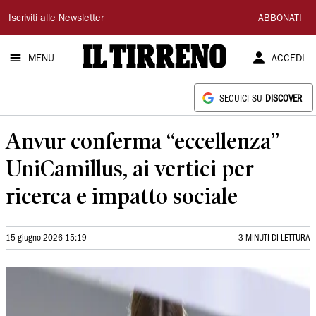
Il
Iscriviti alle Newsletter
ABBONATI
Tirreno
MENU
ACCEDI
SEGUICI SU
DISCOVER
Anvur conferma “eccellenza”
UniCamillus, ai vertici per
ricerca e impatto sociale
15 giugno 2026 15:19
3 MINUTI DI LETTURA