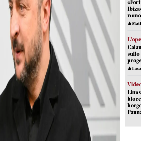
«Fort
Ibiza
rumor
di Mat
L'op
Cala
sullo
proge
di Luca
Vide
Linus
blocc
borgo
Pann