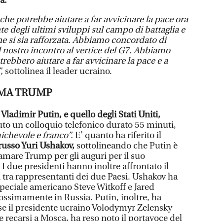
a.
he potrebbe aiutare a far avvicinare la pace ora
te degli ultimi sviluppi sul campo di battaglia e
ne si sia rafforzata. Abbiamo concordato di
l nostro incontro al vertice del G7. Abbiamo
ebbero aiutare a far avvicinare la pace e a
,
sottolinea il leader ucraino.
AMA TRUMP
Vladimir Putin, e quello degli Stati Uniti,
o un colloquio telefonico durato 55 minuti,
ichevole e franco”.
E’ quanto ha riferito il
russo Yuri Ushakov,
sottolineando che Putin è
iamare Trump per gli auguri per il suo
 due presidenti hanno inoltre affrontato il
i tra rappresentanti dei due Paesi. Ushakov ha
speciale americano Steve Witkoff e Jared
ssimamente in Russia. Putin, inoltre, ha
e il presidente ucraino Volodymyr Zelensky
 recarsi a Mosca, ha reso noto il portavoce del