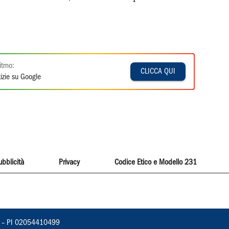
itmo:
CLICCA QUI
izie su Google
ubblicità
Privacy
Codice Etico e Modello 231
vorno – PI 02054410499