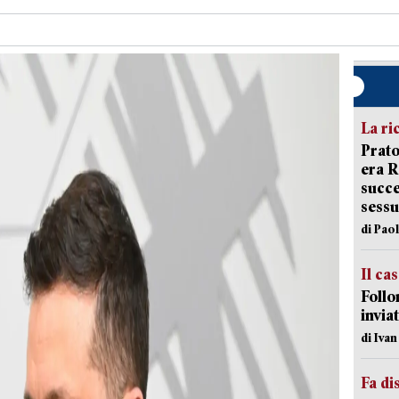
La ri
Prato
era 
succe
sessu
di Pao
Il ca
Follo
inviat
di Iva
Fa di