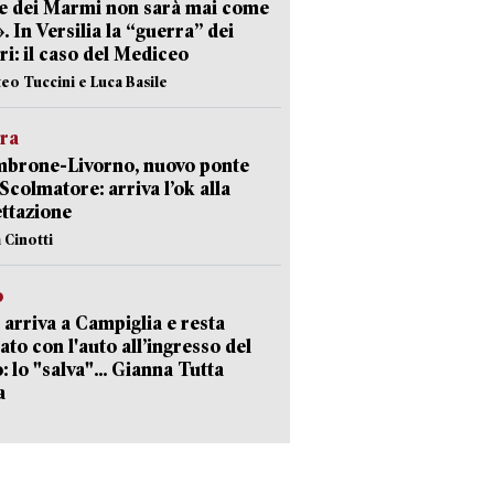
e dei Marmi non sarà mai come
». In Versilia la “guerra” dei
i: il caso del Mediceo
teo Tuccini e Luca Basile
era
mbrone-Livorno, nuovo ponte
 Scolmatore: arriva l’ok alla
ttazione
 Cinotti
o
 arriva a Campiglia e resta
ato con l'auto all’ingresso del
: lo "salva"... Gianna Tutta
a