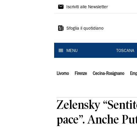
Il
Iscriviti alle Newsletter
Tirreno
Sfoglia il quotidiano
MENU
TOSCANA
Livorno
Firenze
Cecina-Rosignano
Emp
Zelensky “Senti
pace”. Anche Put