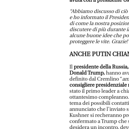
avuta con il presidente Us
“Abbiamo discusso di ciò c
e ho informato il Presiden
di come la nostra posizio
discutere di più durante i
alcune buone idee che potr
proteggere le vite. Grazie!”
ANCHE PUTIN CHI
Il
presidente della Russia, 
Donald Trump,
hanno avut
definito dal Cremlino “
am
consigliere presidenziale 
stato il primo leader a ch
ottantesimo compleanno. I
tema dei possibili contatt
annunciato che l’inviato 
Kushner si recheranno pro
confermato a Trump che s
desidera un incontro, deve