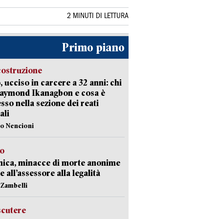
2 MINUTI DI LETTURA
Primo piano
costruzione
, ucciso in carcere a 32 anni: chi
Raymond Ikanagbon e cosa è
sso nella sezione dei reati
ali
lo Nencioni
so
nica, minacce di morte anonime
e all’assessore alla legalità
n Zambelli
scutere