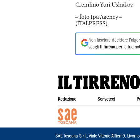
Cremlino Yuri Ushakov.
– foto Ipa Agency –
(ITALPRESS).
Non lasciare decidere l'algor
scegli
Il Tirreno
per le tue not
Redazione
Scriveteci
P
SAE Toscana S.r.l., Viale Vittorio Alfieri 9, Li