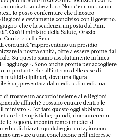
o perchè sono in corso interlocuzioni con le
 comunicato anche a loro. Non c’era ancora un
otesi. Io posso confermare che il nostro
e Regioni e ovviamente condiviso con il governo,
0 giugno, che è la scadenza imposta dal Pnrr,
à”. Così il ministro della Salute, Orazio
al Corriere della Sera.
 di comunità “rappresentano un presidio
zare la nostra sanità, oltre a essere pronte dal
urale. Su questo siamo assolutamente in linea
i – aggiunge -. Sono anche pronte per accogliere
lto importante che all’interno delle case di
 multidisciplinari, dove una figura
ile è rappresentata dal medico di medicina
o di trovare un accordo insieme alle Regioni
generale affinchè possano entrare dentro le
il ministro -. Per fare questo oggi abbiamo
ettare le tempistiche; quindi, rincontreremo
delle Regioni, incontreremo i medici di
e ho dichiarato qualche giorno fa, io sono
amo arrivare a una conclusione nell’interesse