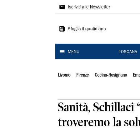
Il
Iscriviti alle Newsletter
Tirreno
Sfoglia il quotidiano
MENU
TOSCANA
Livorno
Firenze
Cecina-Rosignano
Emp
Sanità, Schillac
troveremo la so