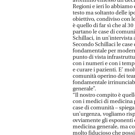
avremmo emesso un decret
Regioni e ieri lo abbiamo
testo ma soltanto delle ip
obiettivo, condiviso con l
è quello di far sì che al 3
partano le case di comunit
Schillaci, in un’intervista 
Secondo Schillaci le case
fondamentale per moderniz
punto di vista infrastrutt
con i numeri e con i temp
e curare i pazienti. E’ mo
comunità operino dei team
fondamentale irrinunciab
generale”.
“Il nostro compito è quell
con i medici di medicina 
case di comunità – spiega 
un’urgenza, vogliamo risp
ovviamente gli esponenti 
medicina generale, ma com
molto fiducioso che possi