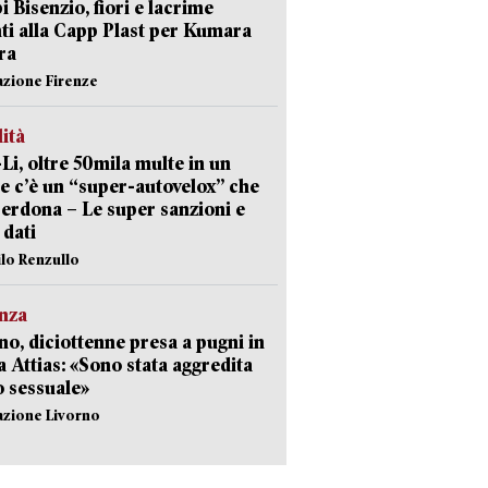
 Bisenzio, fiori e lacrime
ti alla Capp Plast per Kumara
ra
azione Firenze
lità
-Li, oltre 50mila multe in un
e c’è un “super-autovelox” che
erdona – Le super sanzioni e
i dati
ilo Renzullo
nza
no, diciottenne presa a pugni in
a Attias: «Sono stata aggredita
 sessuale»
azione Livorno