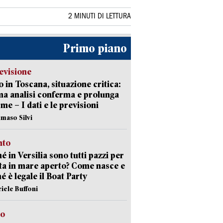
2 MINUTI DI LETTURA
Primo piano
evisione
 in Toscana, situazione critica:
ima analisi conferma e prolunga
rme – I dati e le previsioni
maso Silvi
nto
é in Versilia sono tutti pazzi per
sta in mare aperto? Come nasce e
é è legale il Boat Party
riele Buffoni
to