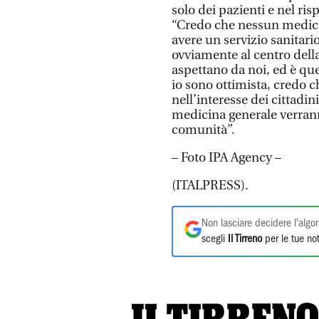
solo dei pazienti e nel ris
“Credo che nessun medico s
avere un servizio sanitar
ovviamente al centro della
aspettano da noi, ed è qu
io sono ottimista, credo c
nell’interesse dei cittadin
medicina generale verran
comunità”.
– Foto IPA Agency –
(ITALPRESS).
Non lasciare decidere l'algor
scegli
Il Tirreno
per le tue not