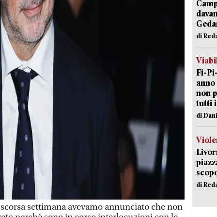
Campi
davan
Geda
di Red
Viabi
Fi-Pi
anno 
non p
tutti 
di Dan
Viole
Livor
piazz
scopo
di Red
scorsa settimana avevamo annunciato che non