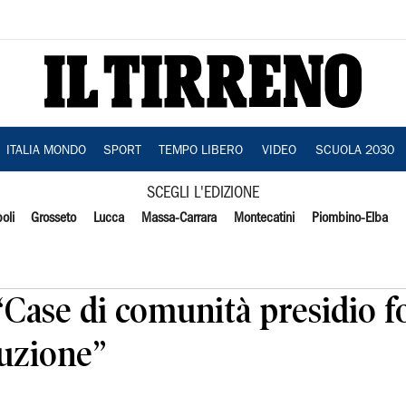
ITALIA MONDO
SPORT
TEMPO LIBERO
VIDEO
SCUOLA 2030
SCEGLI L'EDIZIONE
oli
Grosseto
Lucca
Massa-Carrara
Montecatini
Piombino-Elba
i “Case di comunità presidio 
luzione”