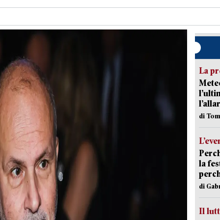
La pr
Meteo
l’ult
l’alla
di Tom
L’eve
Perch
la fe
perch
di Gab
Il lut