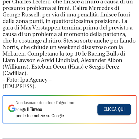
per Charles Leclerc, che finisce a muro a causa di un
presunto problema ai freni. L’altra Mercedes di
George Russell, per via di una penalità, finisce fuori
dalla zona punti, in quattordicesima posizione. La
gara di Max Verstappen termina prima del previsto a
causa di un problema al momento della partenza,
che lo costringe al ritiro. Stessa sorte anche per Lando
Norris, che chiude un weekend disastroso con la
McLaren. Completano la top 10 le Racing Bulls di
Liam Lawson e Arvid Lindblad, Alexander Albon
(Williams), Esteban Ocon (Haas) e Sergio Perez
(Cadillac).
– Foto: Ipa Agency –
(ITALPRESS).
Non lasciare decidere l'algoritmo:
CLICCA QUI
scegli
Il Tirreno
per le tue notizie su Google