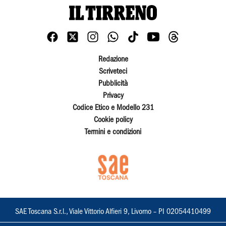
Redazione
Scriveteci
Pubblicità
Privacy
Codice Etico e Modello 231
Cookie policy
Termini e condizioni
SAE Toscana S.r.l., Viale Vittorio Alfieri 9, Livorno – PI 02054410499