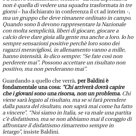
non è quella di vedere una squadra trasformata in tre
giorni
– ha dichiarato in conferenza il ct ad interim -,
ma un gruppo che deve rimanere ordinato in campo.
Quando sono lì devono rappresentare la Nazionale
con molta semplicità, liberi di giocare, giocare a
calcio deve dare gioia alla gente ma anche a loro. Io ho
sempre sensazioni positive perchè loro sono dei
ragazzi meravigliosi, in allenamento vanno a mille,
hanno intensità. Io dico sempre: “Se fate così non
perderete mai”.
Possono accettare un risultato non
positivo, ma non perderanno mai”.
Guardando a quello che verrà,
per Baldini è
fondamentale una cosa:
“Chi arriverà dovrà capire
che i giovani sono una risorsa, non un problema.
Chi
viene sarà legato al risultato, ma se si farà prendere
dalla paura del risultato, non saprà mai come ha fatto
a vincere”.
“Noi siamo in Italia, se va male una partita
c’è disfattismo, ma se non abbiamo mai il coraggio di
affrontare il disfattismo rimarremo sempre in
letargo”,
insiste Baldini.