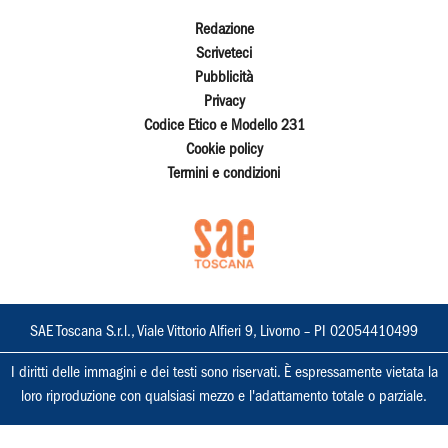
Redazione
Scriveteci
Pubblicità
Privacy
Codice Etico e Modello 231
Cookie policy
Termini e condizioni
SAE Toscana S.r.l., Viale Vittorio Alfieri 9, Livorno – PI 02054410499
I diritti delle immagini e dei testi sono riservati. È espressamente vietata la
loro riproduzione con qualsiasi mezzo e l'adattamento totale o parziale.