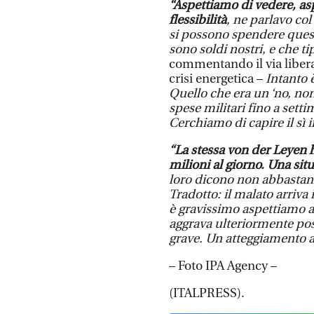
“Aspettiamo di vedere, as
flessibilità
, ne parlavo co
si possono spendere quest
sono soldi nostri, e che ti
commentando il via libera 
crisi energetica –
Intanto è
Quello che era un ‘no, n
spese militari fino a sett
Cerchiamo di capire il sì i
“La stessa von der Leyen h
milioni al giorno. Una sit
loro dicono non abbastanza
Tradotto: il malato arriv
è gravissimo aspettiamo a 
aggrava ulteriormente pos
grave. Un atteggiamento 
– Foto IPA Agency –
(ITALPRESS).