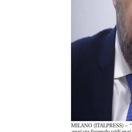
MILANO (ITALPRESS) –
“
anzi sta facendo utili mai