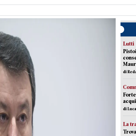
Lutti
Pisto
conse
Mauro
di Red
Comm
Forte
acqui
di Luca
La tr
Trova