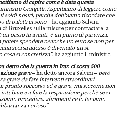
pettiamo di capire come è data questa
l ministro Giorgetti. Aspettiamo di leggere come
i soldi nostri, perchè dobbiamo ricordare che
po di paletti ci sono
– ha aggiunto Salvini
di Bruxelles sulle misure per contrastare la
 un passo in avanti, è un punto di partenza.
on potete spendere neanche un euro se non per
imana scorsa adesso è diventato un sì.
n cosa si concretizza”,
ha aggiunto il ministro.
a detto che la guerra in Iran ci costa 500
uazione grave
– ha detto ancora Salvini –
però
 grave da fare interventi straordinari.
a in pronto soccorso ed è grave, ma siccome non
intubare e a fare la respirazione perchè se si
siamo procedere, altrimenti ce lo teniamo
abbastanza curioso”.