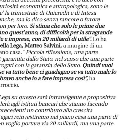
uriosità economica e antropologica, sono le
’ la trimestrale di Unicredit e di Intesa
nche, ma lo dico senza rancore o furore
uon per loro.
Si stima che solo le prime due
o quest’anno, di difficoltà per la stragrande
 e imprese, con 20 miliardi di utile”.
Lo ha
ella Lega, Matteo Salvini,
a margine di un
ano casa. “
Piccola riflessione, una parte
è garantita dallo Stato, nel senso che una parte
rogati con la garanzia dello Stato.
Quindi vuol
, se va tutto bene ci guadagno se va tutto male lo
bravo anche io a fare impresa così”,
ha
arroccio.
Lega su questo sarà intransigente e propositiva
erà agli istituti bancari che stanno facendo
precedenti un contributo alla crescita
gari reinvestiremo nel piano casa una parte di
on voglio portare via 20 miliardi, ma una parte