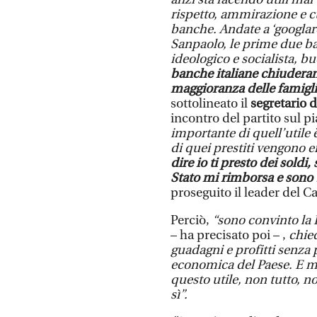
rispetto, ammirazione e c
banche. Andate a ‘googlare
Sanpaolo, le prime due ba
ideologico e socialista, b
banche italiane chiuderann
maggioranza delle famiglie
sottolineato il
segretario d
incontro del partito sul pi
importante di quell’utile 
di quei prestiti vengono e
dire io ti presto dei soldi
Stato mi rimborsa e sono 
proseguito il leader del C
Perciò,
“sono convinto la 
– ha precisato poi – ,
chied
guadagni e profitti senza 
economica del Paese. E ma
questo utile, non tutto, n
sì”.