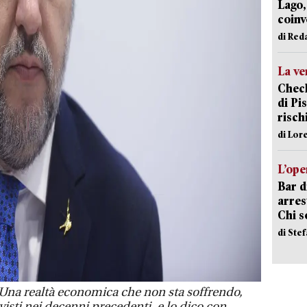
Lago,
coinv
di Red
La ve
Check
di Pis
risch
di Lor
L’ope
Bar d
arrest
Chi 
di Ste
Una realtà economica che non sta soffrendo,
 visti nei decenni precedenti, e lo dico con