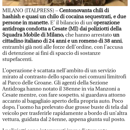
MILANO (ITALPRESS) –
Centonovanta chili di
hashish e quasi un chilo di cocaina sequestrati, e due
persone in manette.
E’ il bilancio di un’
operazione
antidroga condotta a Cesate (MI) dai poliziotti della
Squadra Mobile di Milano,
che hanno arrestato
un
cittadino italiano di 24 anni e un romeno di 38 anni
,
entrambi già noti alle forze dell’ordine, con l’accusa
di detenzione ai fini di spaccio di sostanze
stupefacenti.
L’operazione è scattata nell’ambito di un servizio
mirato al contrasto dello spaccio nei comuni limitrofi
al Parco delle Groane. Gli agenti della Sezione
Antidroga hanno notato il 38enne in via Manzoni a
Cesate mentre, con fare sospetto, si guardava attorno
accanto al bagagliaio aperto della propria auto. Poco
dopo, l’uomo ha prelevato due grosse buste di tela dal
veicolo per trasferirle rapidamente a bordo di un’altra
vettura, guidata dal 24enne, appena giunta sul posto.