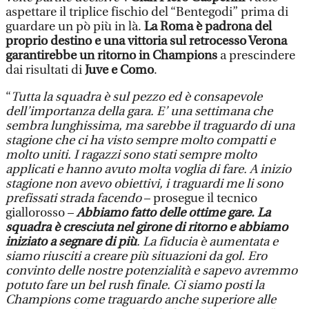
aspettare il triplice fischio del “Bentegodi” prima di
guardare un pò più in là.
La Roma è padrona del
proprio destino e una vittoria sul retrocesso Verona
garantirebbe un ritorno in Champions
a prescindere
dai risultati di
Juve e Como
.
“
Tutta la squadra è sul pezzo ed è consapevole
dell’importanza della gara. E’ una settimana che
sembra lunghissima, ma sarebbe il traguardo di una
stagione che ci ha visto sempre molto compatti e
molto uniti. I ragazzi sono stati sempre molto
applicati e hanno avuto molta voglia di fare. A inizio
stagione non avevo obiettivi, i traguardi me li sono
prefissati strada facendo
– prosegue il tecnico
giallorosso –
Abbiamo fatto delle ottime gare. La
squadra è cresciuta nel girone di ritorno e abbiamo
iniziato a segnare di più
. La fiducia è aumentata e
siamo riusciti a creare più situazioni da gol. Ero
convinto delle nostre potenzialità e sapevo avremmo
potuto fare un bel rush finale. Ci siamo posti la
Champions come traguardo anche superiore alle