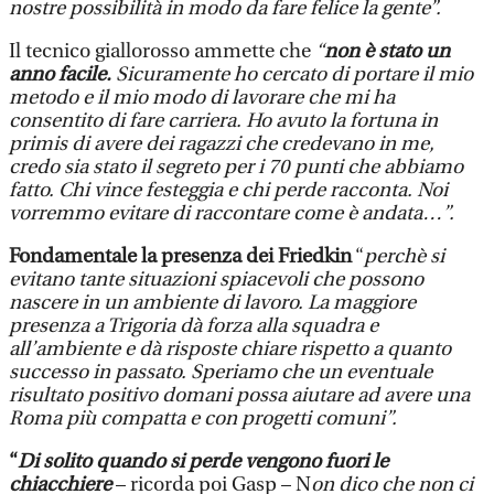
nostre possibilità in modo da fare felice la gente”.
Il tecnico giallorosso ammette che
“
non è stato un
anno facile.
Sicuramente ho cercato di portare il mio
metodo e il mio modo di lavorare che mi ha
consentito di fare carriera. Ho avuto la fortuna in
primis di avere dei ragazzi che credevano in me,
credo sia stato il segreto per i 70 punti che abbiamo
fatto. Chi vince festeggia e chi perde racconta. Noi
vorremmo evitare di raccontare come è andata…”.
Fondamentale la presenza dei Friedkin
“
perchè si
evitano tante situazioni spiacevoli che possono
nascere in un ambiente di lavoro. La maggiore
presenza a Trigoria dà forza alla squadra e
all’ambiente e dà risposte chiare rispetto a quanto
successo in passato. Speriamo che un eventuale
risultato positivo domani possa aiutare ad avere una
Roma più compatta e con progetti comuni”.
“
Di solito quando si perde vengono fuori le
chiacchiere
– ricorda poi Gasp – N
on dico che non ci