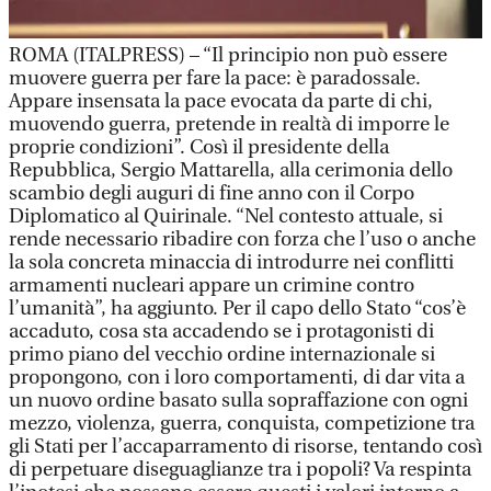
ROMA (ITALPRESS) – “Il principio non può essere
muovere guerra per fare la pace: è paradossale.
Appare insensata la pace evocata da parte di chi,
muovendo guerra, pretende in realtà di imporre le
proprie condizioni”. Così il presidente della
Repubblica, Sergio Mattarella, alla cerimonia dello
scambio degli auguri di fine anno con il Corpo
Diplomatico al Quirinale. “Nel contesto attuale, si
rende necessario ribadire con forza che l’uso o anche
la sola concreta minaccia di introdurre nei conflitti
armamenti nucleari appare un crimine contro
l’umanità”, ha aggiunto. Per il capo dello Stato “cos’è
accaduto, cosa sta accadendo se i protagonisti di
primo piano del vecchio ordine internazionale si
propongono, con i loro comportamenti, di dar vita a
un nuovo ordine basato sulla sopraffazione con ogni
mezzo, violenza, guerra, conquista, competizione tra
gli Stati per l’accaparramento di risorse, tentando così
di perpetuare diseguaglianze tra i popoli? Va respinta