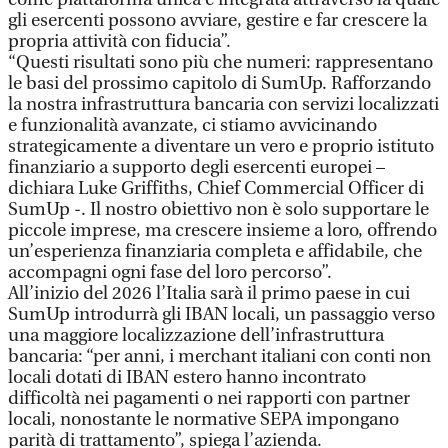
gli esercenti possono avviare, gestire e far crescere la
propria attività con fiducia”.
“Questi risultati sono più che numeri: rappresentano
le basi del prossimo capitolo di SumUp. Rafforzando
la nostra infrastruttura bancaria con servizi localizzati
e funzionalità avanzate, ci stiamo avvicinando
strategicamente a diventare un vero e proprio istituto
finanziario a supporto degli esercenti europei –
dichiara Luke Griffiths, Chief Commercial Officer di
SumUp -. Il nostro obiettivo non è solo supportare le
piccole imprese, ma crescere insieme a loro, offrendo
un’esperienza finanziaria completa e affidabile, che
accompagni ogni fase del loro percorso”.
All’inizio del 2026 l’Italia sarà il primo paese in cui
SumUp introdurrà gli IBAN locali, un passaggio verso
una maggiore localizzazione dell’infrastruttura
bancaria: “per anni, i merchant italiani con conti non
locali dotati di IBAN estero hanno incontrato
difficoltà nei pagamenti o nei rapporti con partner
locali, nonostante le normative SEPA impongano
parità di trattamento”, spiega l’azienda.