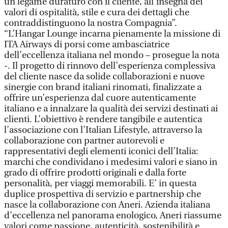
un legame duraturo con il cliente, all’insegna dei
valori di ospitalità, stile e cura dei dettagli che
contraddistinguono la nostra Compagnia”.
“L’Hangar Lounge incarna pienamente la missione di
ITA Airways di porsi come ambasciatrice
dell’eccellenza italiana nel mondo – prosegue la nota
-. Il progetto di rinnovo dell’esperienza complessiva
del cliente nasce da solide collaborazioni e nuove
sinergie con brand italiani rinomati, finalizzate a
offrire un’esperienza dal cuore autenticamente
italiano e a innalzare la qualità dei servizi destinati ai
clienti. L’obiettivo è rendere tangibile e autentica
l’associazione con l’Italian Lifestyle, attraverso la
collaborazione con partner autorevoli e
rappresentativi degli elementi iconici dell’Italia:
marchi che condividano i medesimi valori e siano in
grado di offrire prodotti originali e dalla forte
personalità, per viaggi memorabili. E’ in questa
duplice prospettiva di servizio e partnership che
nasce la collaborazione con Aneri. Azienda italiana
d’eccellenza nel panorama enologico, Aneri riassume
valori come passione, autenticità, sostenibilità e