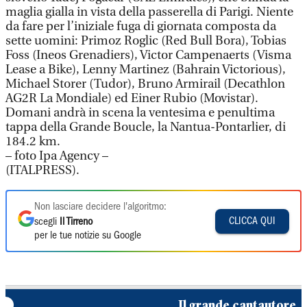
maglia gialla in vista della passerella di Parigi. Niente
da fare per l’iniziale fuga di giornata composta da
sette uomini: Primoz Roglic (Red Bull Bora), Tobias
Foss (Ineos Grenadiers), Victor Campenaerts (Visma
Lease a Bike), Lenny Martinez (Bahrain Victorious),
Michael Storer (Tudor), Bruno Armirail (Decathlon
AG2R La Mondiale) ed Einer Rubio (Movistar).
Domani andrà in scena la ventesima e penultima
tappa della Grande Boucle, la Nantua-Pontarlier, di
184.2 km.
– foto Ipa Agency –
(ITALPRESS).
Non lasciare decidere l'algoritmo:
CLICCA QUI
scegli
Il Tirreno
per le tue notizie su Google
Il grande cantautore