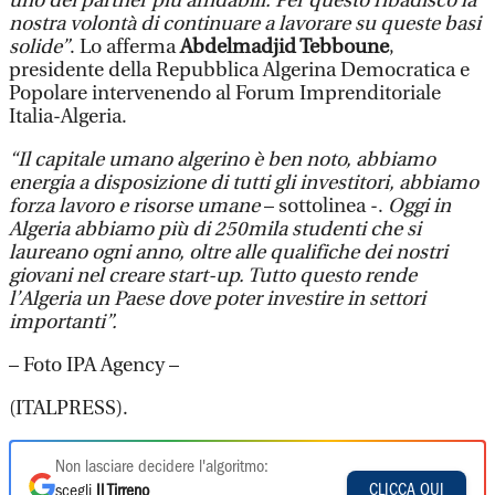
uno dei partner più affidabili. Per questo ribadisco la
nostra volontà di continuare a lavorare su queste basi
solide”
. Lo afferma
Abdelmadjid Tebboune
,
presidente della Repubblica Algerina Democratica e
Popolare intervenendo al Forum Imprenditoriale
Italia-Algeria.
“Il capitale umano algerino è ben noto, abbiamo
energia a disposizione di tutti gli investitori, abbiamo
forza lavoro e risorse umane
– sottolinea -.
Oggi in
Algeria abbiamo più di 250mila studenti che si
laureano ogni anno, oltre alle qualifiche dei nostri
giovani nel creare start-up. Tutto questo rende
l’Algeria un Paese dove poter investire in settori
importanti”.
– Foto IPA Agency –
(ITALPRESS).
Non lasciare decidere l'algoritmo:
CLICCA QUI
scegli
Il Tirreno