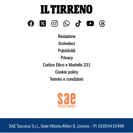
Redazione
Scriveteci
Pubblicità
Privacy
Codice Etico e Modello 231
Cookie policy
Termini e condizioni
SAE Toscana S.r.l., Viale Vittorio Alfieri 9, Livorno – PI 02054410499