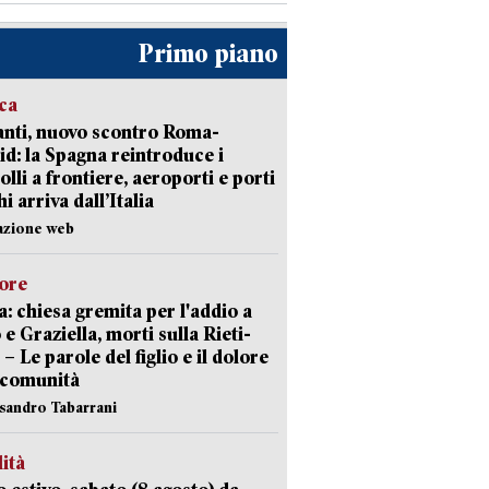
Primo piano
ica
nti, nuovo scontro Roma-
d: la Spagna reintroduce i
olli a frontiere, aeroporti e porti
i arriva dall’Italia
azione web
lore
: chiesa gremita per l'addio a
 e Graziella, morti sulla Rieti-
 – Le parole del figlio e il dolore
 comunità
ssandro Tabarrani
lità