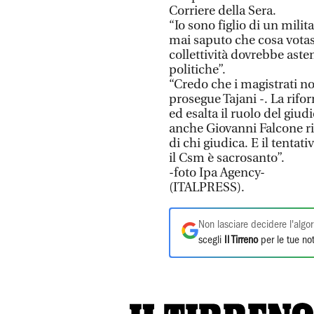
Corriere della Sera.
“Io sono figlio di un milit
mai saputo che cosa votass
collettività dovrebbe aste
politiche”.
“Credo che i magistrati n
prosegue Tajani -. La rifo
ed esalta il ruolo del giud
anche Giovanni Falcone ri
di chi giudica. E il tentat
il Csm è sacrosanto”.
-foto Ipa Agency-
(ITALPRESS).
Non lasciare decidere l'algor
scegli
Il Tirreno
per le tue not