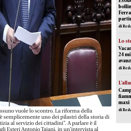
Esodo
bolli
Ferr
parti
di Red
Lo st
Vacan
24 mi
avanz
di Red
L’all
Campi
fiamm
maxi 
di Red
uno vuole lo scontro. La riforma della
 è semplicemente uno dei pilastri della storia di
izia al servizio dei cittadini”. A parlare è il
i Esteri Antonio Tajani, in un’intervista al