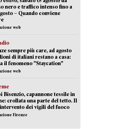
 estivo, sabato (8 agosto) da
no nero e traffico intenso fino a
agosto – Quando conviene
re
azione web
udio
ze sempre più care, ad agosto
lioni di italiani restano a casa:
a il fenomeno "Staycation"
azione web
arme
 Bisenzio, capannone tessile in
e: crollata una parte del tetto. Il
intervento dei vigili del fuoco
azione Firenze