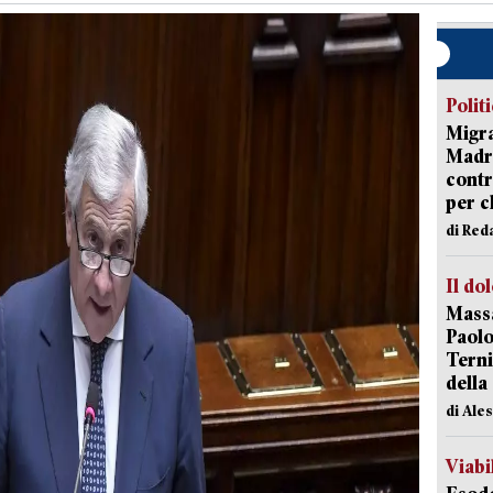
Polit
Migra
Madri
contr
per ch
di Red
Il do
Massa
Paolo
Terni
della
di Ale
Viabi