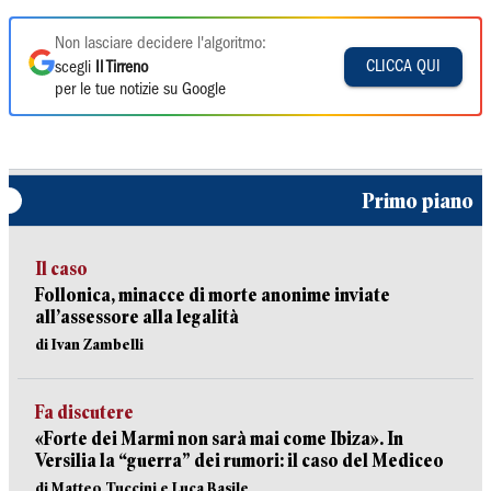
Non lasciare decidere l'algoritmo:
CLICCA QUI
scegli
Il Tirreno
per le tue notizie su Google
Primo piano
Il caso
Follonica, minacce di morte anonime inviate
all’assessore alla legalità
di Ivan Zambelli
Fa discutere
«Forte dei Marmi non sarà mai come Ibiza». In
Versilia la “guerra” dei rumori: il caso del Mediceo
di Matteo Tuccini e Luca Basile