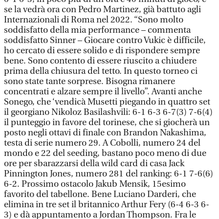
se la vedrà ora con Pedro Martinez, già battuto agli
Internazionali di Roma nel 2022. “Sono molto
soddisfatto della mia performance – commenta
soddisfatto Sinner – Giocare contro Vukic è difficile,
ho cercato di essere solido e di rispondere sempre
bene. Sono contento di essere riuscito a chiudere
prima della chiusura del tetto. In questo torneo ci
sono state tante sorprese. Bisogna rimanere
concentrati e alzare sempre il livello”. Avanti anche
Sonego, che ‘vendicà Musetti piegando in quattro set
il georgiano Nikoloz Basilashvili: 6-1 6-3 6-7(3) 7-6(4)
il punteggio in favore del torinese, che si giocherà un
posto negli ottavi di finale con Brandon Nakashima,
testa di serie numero 29. A Cobolli, numero 24 del
mondo e 22 del seeding, bastano poco meno di due
ore per sbarazzarsi della wild card di casa Jack
Pinnington Jones, numero 281 del ranking: 6-1 7-6(6)
6-2. Prossimo ostacolo Jakub Mensik, 15esimo
favorito del tabellone. Bene Luciano Darderi, che
elimina in tre set il britannico Arthur Fery (6-4 6-3 6-
3) e dà appuntamento a Jordan Thompson. Fra le