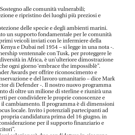
Sostegno alle comunità vulnerabili;
ione e ripristino dei luoghi più preziosi e
tezione delle specie e degli ambienti marini.
to un supporto fondamentale per le comunità
 primi veicoli inviati con le infermiere della
Kenya e Dubai nel 1954 – si legge in una nota -.
nership ventennale con Tusk, per proteggere le
diversità in Africa, è un’ulteriore dimostrazione
 che ogni giorno ‘embrace the impossiblè”.
der Awards per offrire riconoscimento e
onservazione e del lavoro umanitario – dice Mark
or di Defender -. Il nostro nuovo programma
o di oltre un milione di sterline e riunirà una
erti per condividere le proprie conoscenze e
 il cambiamento. Il programma è di dimensioni
cus locale. Invito i potenziali partecipanti ad
a propria candidatura prima del 16 giugno, in
considerazione per il supporto finanziario e
itori”.