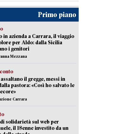
Primo piano
to
 in azienda a Carrara, il viaggio
olore per Aldo: dalla Sicilia
ano i genitori
vanna Mezzana
cconto
i assaltano il gregge, messi in
dalla pastora: «Così ho salvato le
pecore»
azione Carrara
sto
di solidarietà sul web per
ele, il 18enne investito da un