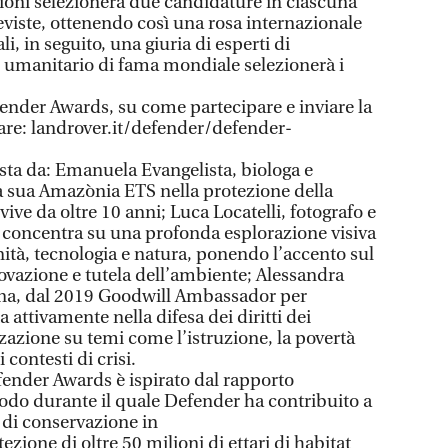
zioni selezionerà due candidature in ciascuna
eviste, ottenendo così una rosa internazionale
li, in seguito, una giuria di esperti di
 umanitario di fama mondiale selezionerà i
fender Awards, su come partecipare e inviare la
tare: landrover.it/defender/defender-
osta da: Emanuela Evangelista, biologa e
la sua Amazònia ETS nella protezione della
ive da oltre 10 anni; Luca Locatelli, fotografo e
si concentra su una profonda esplorazione visiva
ità, tecnologia e natura, ponendo l’accento sul
novazione e tutela dell’ambiente; Alessandra
iana, dal 2019 Goodwill Ambassador per
 attivamente nella difesa dei diritti dei
zazione su temi come l’istruzione, la povertà
 contesti di crisi.
Defender Awards è ispirato dal rapporto
odo durante il quale Defender ha contribuito a
 di conservazione in
ezione di oltre 50 milioni di ettari di habitat