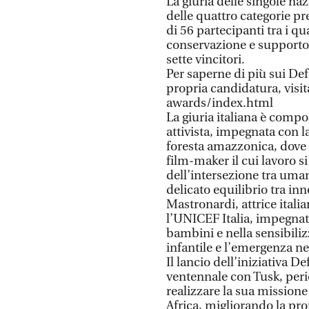
La giuria delle singole na
delle quattro categorie pr
di 56 partecipanti tra i qua
conservazione e supporto
sette vincitori.
Per saperne di più sui De
propria candidatura, visi
awards/index.html
La giuria italiana è comp
attivista, impegnata con 
foresta amazzonica, dove v
film-maker il cui lavoro 
dell’intersezione tra uman
delicato equilibrio tra in
Mastronardi, attrice ital
l’UNICEF Italia, impegnata
bambini e nella sensibiliz
infantile e l’emergenza nei
Il lancio dell’iniziativa 
ventennale con Tusk, peri
realizzare la sua missione
Africa, migliorando la prot