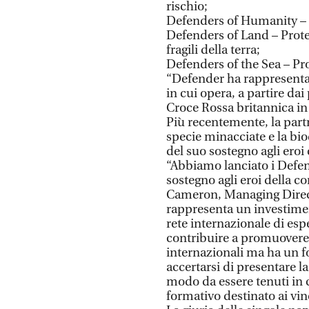
rischio;
Defenders of Humanity – 
Defenders of Land – Protez
fragili della terra;
Defenders of the Sea – Pro
“Defender ha rappresenta
in cui opera, a partire dai
Croce Rossa britannica in 
Più recentemente, la part
specie minacciate e la bio
del suo sostegno agli eroi
“Abbiamo lanciato i Defen
sostegno agli eroi della c
Cameron, Managing Direct
rappresenta un investiment
rete internazionale di esp
contribuire a promuovere
internazionali ma ha un fo
accertarsi di presentare l
modo da essere tenuti in 
formativo destinato ai vinc