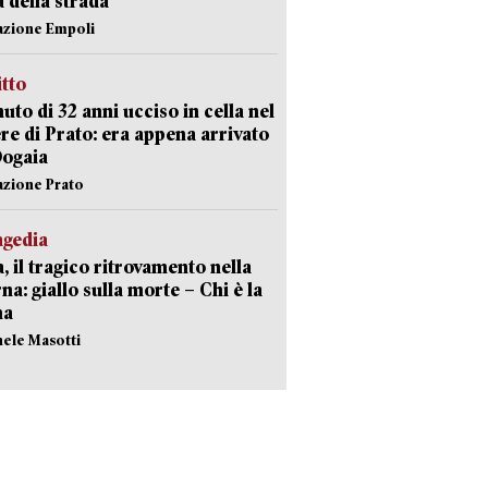
a della strada
azione Empoli
itto
uto di 32 anni ucciso in cella nel
re di Prato: era appena arrivato
Dogaia
azione Prato
agedia
, il tragico ritrovamento nella
rna: giallo sulla morte – Chi è la
ma
hele Masotti