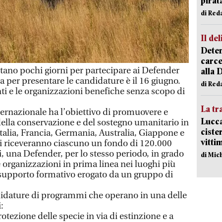
pirat
di Red
Il del
Deten
carce
no pochi giorni per partecipare ai Defender
alla 
a per presentare le candidature è il 16 giugno.
di Red
ti e le organizzazioni benefiche senza scopo di
La tr
internazionale ha l’obiettivo di promuovere e
Lucca
 della conservazione e del sostegno umanitario in
ciste
Italia, Francia, Germania, Australia, Giappone e
vitti
ori riceveranno ciascuno un fondo di 120.000
, una Defender, per lo stesso periodo, in grado
di Mic
le organizzazioni in prima linea nei luoghi più
e supporto formativo erogato da un gruppo di
didature di programmi che operano in una delle
:
otezione delle specie in via di estinzione e a