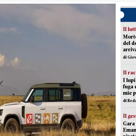
Il lut
Morto
del d
arriv
di Gio
Il ra
I lup
fuga 
mie 
di Red
Il ge
Gara 
Emanu