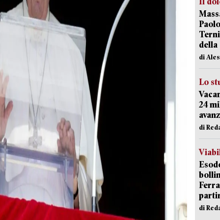
Il do
Massa
Paolo
Terni
della
di Ale
Lo st
Vacan
24 mi
avanz
di Red
Viabi
Esodo
bolli
Ferr
parti
di Red