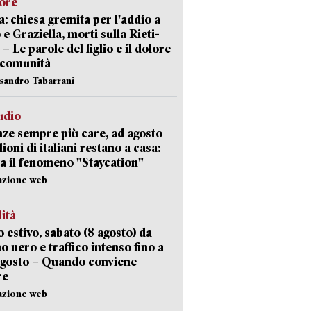
lore
: chiesa gremita per l'addio a
 e Graziella, morti sulla Rieti-
 – Le parole del figlio e il dolore
 comunità
ssandro Tabarrani
udio
ze sempre più care, ad agosto
lioni di italiani restano a casa:
a il fenomeno "Staycation"
azione web
lità
 estivo, sabato (8 agosto) da
no nero e traffico intenso fino a
agosto – Quando conviene
re
azione web