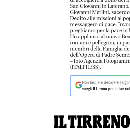
di accogliere il dono dei fi
San Giovanni in Laterano, 
Giovanni Merlini, sacerdo
Dedito alle missioni al po
messaggero di pace. Invo
preghiamo per la pace in 
Un applauso al nuovo Beato!
romani e pellegrini, in par
membri della Famiglia dei 
dell’Opera di Padre Semer
– foto Agenzia Fotogramm
(ITALPRESS).
Non lasciare decidere l'algor
scegli
Il Tirreno
per le tue not