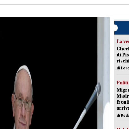
La ve
Check
di Pis
risch
di Lor
Polit
Migra
Madri
front
arriva
di Red