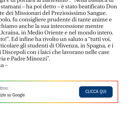
gli e di portarli al Battesimo”. “Nella Basilica di
stamani – ha poi detto – è stato beatificato Don
te dei Missionari del Preziosissimo Sangue.
polo, fu consigliere prudente di tante anime e
chiamo anche la sua intercessione mentre
Ucraina, in Medio Oriente e nel mondo intero.
”. Ed infine ha rivolto un saluto a “tutti voi,
ticolare gli studenti di Olivenza, in Spagna, e i
Discepoli con i laici che lavorano nelle case
ia e Padre Minozzi”.
a –
itmo:
CLICCA QUI
izie su Google