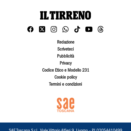
Redazione
Scriveteci
Pubblicità
Privacy
Codice Etico e Modello 231
Cookie policy
Termini e condizioni
SAE Toscana S.r.l., Viale Vittorio Alfieri 9, Livorno – PI 02054410499