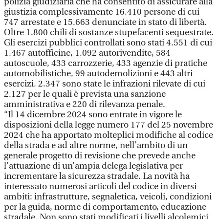
polizia giudiziaria che ha consentito di assicurare alla
giustizia complessivamente 16.410 persone di cui
747 arrestate e 15.663 denunciate in stato di libertà.
Oltre 1.800 chili di sostanze stupefacenti sequestrate.
Gli esercizi pubblici controllati sono stati 4.551 di cui
1.467 autofficine, 1.092 autorivendite, 584
autoscuole, 433 carrozzerie, 433 agenzie di pratiche
automobilistiche, 99 autodemolizioni e 443 altri
esercizi. 2.347 sono state le infrazioni rilevate di cui
2.127 per le quali è prevista una sanzione
amministrativa e 220 di rilevanza penale.
“Il 14 dicembre 2024 sono entrate in vigore le
disposizioni della legge numero 177 del 25 novembre
2024 che ha apportato molteplici modifiche al codice
della strada e ad altre norme, nell’ambito di un
generale progetto di revisione che prevede anche
l’attuazione di un’ampia delega legislativa per
incrementare la sicurezza stradale. La novità ha
interessato numerosi articoli del codice in diversi
ambiti: infrastrutture, segnaletica, veicoli, condizioni
per la guida, norme di comportamento, educazione
stradale. Non sono stati modificati i livelli alcolemici