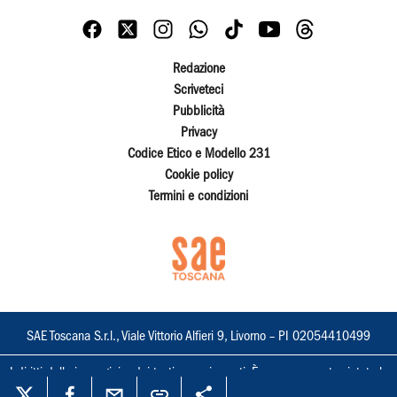
Redazione
Scriveteci
Pubblicità
Privacy
Codice Etico e Modello 231
Cookie policy
Termini e condizioni
SAE Toscana S.r.l., Viale Vittorio Alfieri 9, Livorno – PI 02054410499
I diritti delle immagini e dei testi sono riservati. È espressamente vietata la
loro riproduzione con qualsiasi mezzo e l'adattamento totale o parziale.